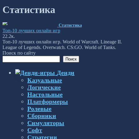
Статистика
Статистика
Топ-10 лучших онлайн игр
2
2.2к.
Топ-10 лучших онлайн игр. World of Warcraft. Lineage II.
League of Legends. Overwatch. CS:GO. World of Tanks.
Поиск по сайту
Поиск
Денди
Казуальные
Логические
Настольные
Платформеры
Ролевые
Сборники
Симуляторы
Софт
Стратегии