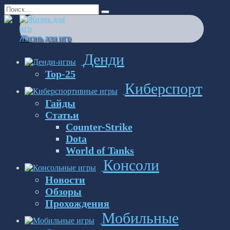
Перейти
Search
к
for:
содержанию
Жизнь для игр
Денди
Top-25
Киберспорт
Гайды
Статьи
Counter-Strike
Dota
World of Tanks
Консоли
Новости
Обзоры
Прохождения
Мобильные