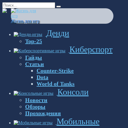
Перейти
Search
к
for:
содержанию
Жизнь для игр
Денди
Top-25
Киберспорт
Гайды
Статьи
Counter-Strike
Dota
World of Tanks
Консоли
Новости
Обзоры
Прохождения
Мобильные