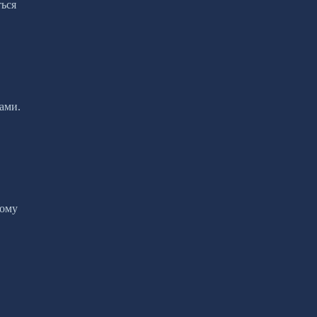
ться
ами.
тому