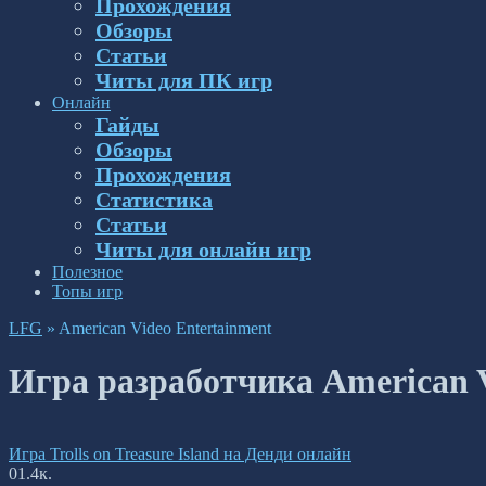
Прохождения
Обзоры
Статьи
Читы для ПК игр
Онлайн
Гайды
Обзоры
Прохождения
Статистика
Статьи
Читы для онлайн игр
Полезное
Топы игр
LFG
»
American Video Entertainment
Игра разработчика American V
Игра Trolls on Treasure Island на Денди онлайн
0
1.4к.