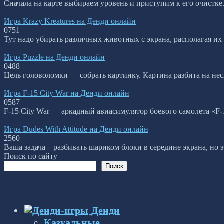
Сначала на карте выбираем уровень и приступим к его очистке
Игра Krazy Kreatures на Денди онлайн
0
751
Тут надо убирать различных животных с экрана, располагая их 
Игра Puzzle на Денди онлайн
0
488
Цель головоломки — собрать картинку. Картина разбита на не
Игра F-15 City War на Денди онлайн
0
587
F-15 City War — аркадный авиасимулятор боевого самолета «F-1
Игра Dudes With Attitude на Денди онлайн
2
560
Ваша задача – разбивать шариком блоки в середине экрана, но 
Поиск по сайту
Поиск
Денди
Казуальные