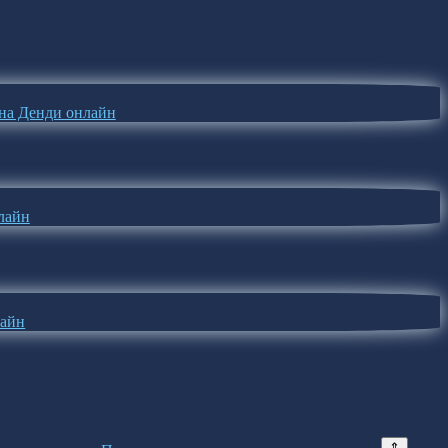
e на Денди онлайн
лайн
лайн