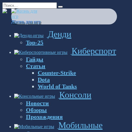
Перейти
Search
к
for:
содержанию
Жизнь для игр
Денди
Top-25
Киберспорт
Гайды
Статьи
Counter-Strike
Dota
World of Tanks
Консоли
Новости
Обзоры
Прохождения
Мобильные