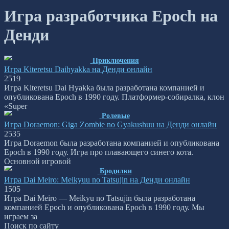
Игра разработчика Epoch на
Денди
Приключения
Игра Kiteretsu Daihyakka на Денди онлайн
2
519
Игра Kiteretsu Dai Hyakka была разработана компанией и
опубликована Epoch в 1990 году. Платформер-собиралка, клон
«Super
Ролевые
Игра Doraemon: Giga Zombie no Gyakushuu на Денди онлайн
2
535
Игра Doraemon была разработана компанией и опубликована
Epoch в 1990 году. Игра про плавающего синего кота.
Основной игровой
Бродилки
Игра Dai Meiro: Meikyuu no Tatsujin на Денди онлайн
1
505
Игра Dai Meiro — Meikyu no Tatsujin была разработана
компанией Epoch и опубликована Epoch в 1990 году. Мы
играем за
Поиск по сайту