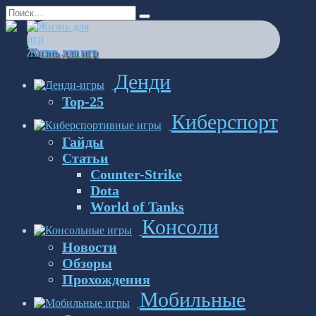
Перейти
Search
к
for:
содержанию
Жизнь для игр
Денди
Top-25
Киберспорт
Гайды
Статьи
Counter-Strike
Dota
World of Tanks
Консоли
Новости
Обзоры
Прохождения
Мобильные