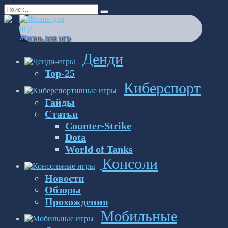
Перейти
Search
к
for:
содержанию
Жизнь для игр
Денди
Top-25
Киберспорт
Гайды
Статьи
Counter-Strike
Dota
World of Tanks
Консоли
Новости
Обзоры
Прохождения
Мобильные