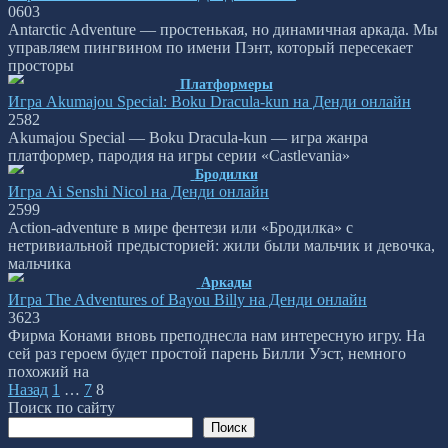
0
603
Antarctic Adventure — простенькая, но динамичная аркада. Мы
управляем пингвином по имени Пэнт, который пересекает
просторы
Платформеры
Игра Akumajou Special: Boku Dracula-kun на Денди онлайн
2
582
Akumajou Special — Boku Dracula-kun — игра жанра
платформер, пародия на игры серии «Castlevania»
Бродилки
Игра Ai Senshi Nicol на Денди онлайн
2
599
Action-adventure в мире фентези или «Бродилка» с
нетривиальной предысторией: жили были мальчик и девочка,
мальчика
Аркады
Игра The Adventures of Bayou Billy на Денди онлайн
3
623
Фирма Конами вновь преподнесла нам интересную игру. На
сей раз героем будет простой парень Билли Уэст, немного
похожий на
Пагинация
Назад
1
…
7
8
записей
Поиск по сайту
Поиск