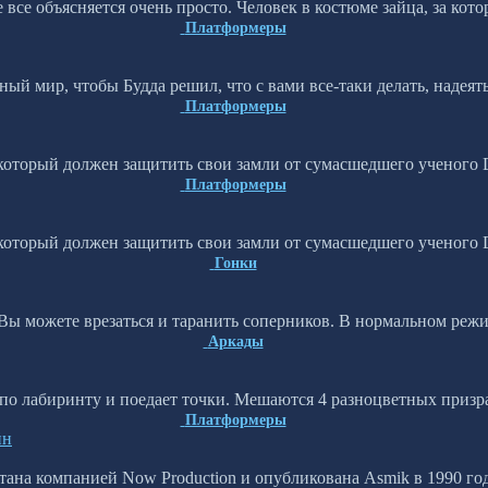
все объясняется очень просто. Человек в костюме зайца, за кото
Платформеры
й мир, чтобы Будда решил, что с вами все-таки делать, надеять
Платформеры
который должен защитить свои замли от сумасшедшего ученого D
Платформеры
который должен защитить свои замли от сумасшедшего ученого D
Гонки
 Вы можете врезаться и таранить соперников. В нормальном реж
Аркады
к по лабиринту и поедает точки. Мешаются 4 разноцветных призр
Платформеры
йн
отана компанией Now Production и опубликована Asmik в 1990 год