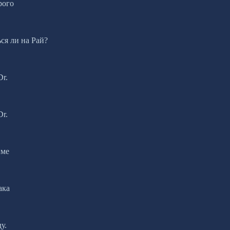
рого
ся ли на Рай?
r.
r.
име
ака
у.