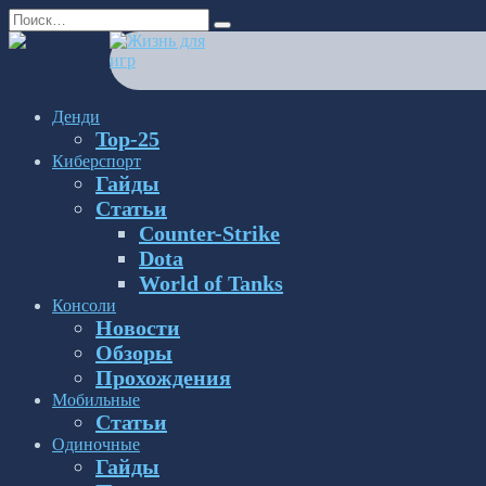
Перейти
Search
к
for:
содержанию
Денди
Top-25
Киберспорт
Гайды
Статьи
Counter-Strike
Dota
World of Tanks
Консоли
Новости
Обзоры
Прохождения
Мобильные
Статьи
Одиночные
Гайды