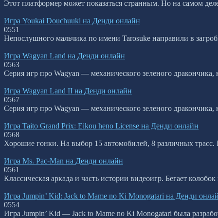
Этот платформер может показаться странным. Но на самом деле 
Игра Youkai Douchuuki на Денди онлайн
0
551
Непослушного мальчика по имени Tarosuke направили в загробны
Игра Wagyan Land на Денди онлайн
0
563
Серия игр про Wagyan — механического зеленого дракончика, 
Игра Wagyan Land II на Денди онлайн
0
567
Серия игр про Wagyan — механического зеленого дракончика, 
Игра Taito Grand Prix: Eikou heno License на Денди онлайн
0
568
Хорошие гонки. На выбор 15 автомобилей, 8 различных трасс.
Игра Ms. Pac-Man на Денди онлайн
0
561
Классическая аркада и часть истории видеоигр. Бегает колобо
Игра Jumpin’ Kid: Jack to Mame no Ki Monogatari на Денди онла
0
554
Игра Jumpin’ Kid — Jack to Mame no Ki Monogatari была разраб