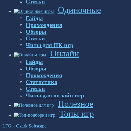
Статьи
Одиночные
Гайды
Прохождения
Обзоры
Статьи
Читы для ПК игр
Онлайн
Гайды
Обзоры
Прохождения
Статистика
Статьи
Читы для онлайн игр
Полезное
Топы игр
LFG
»
Ozark Softscape