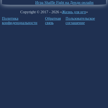
Игра Shaffle Fight на Денди онлайн
Copyright © 2017 - 2026 «
Жизнь для игр
»
Политика
Обратная
Пользовательское
конфиденциальности
связь
соглашение