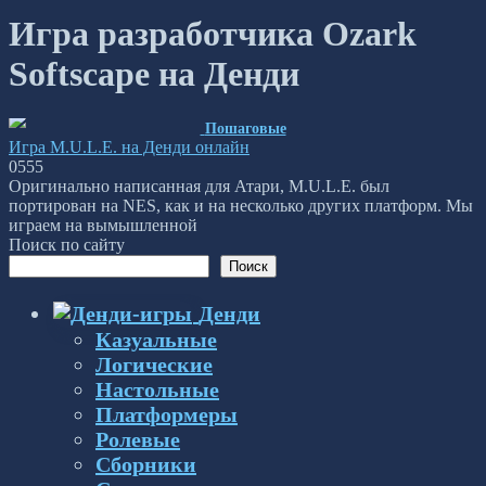
Игра разработчика Ozark
Softscape на Денди
Пошаговые
Игра M.U.L.E. на Денди онлайн
0
555
Оригинально написанная для Атари, M.U.L.E. был
портирован на NES, как и на несколько других платформ. Мы
играем на вымышленной
Поиск по сайту
Поиск
Денди
Казуальные
Логические
Настольные
Платформеры
Ролевые
Сборники