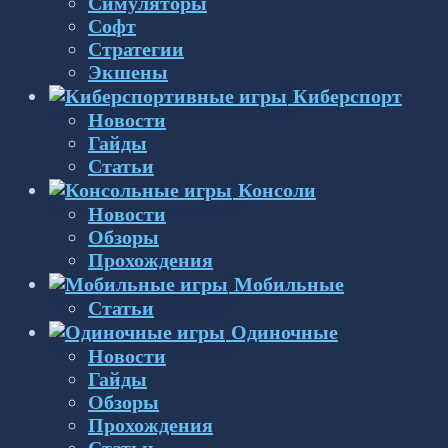
Симуляторы
Софт
Стратегии
Экшены
Киберспорт
Новости
Гайды
Статьи
Консоли
Новости
Обзоры
Прохождения
Мобильные
Статьи
Одиночные
Новости
Гайды
Обзоры
Прохождения