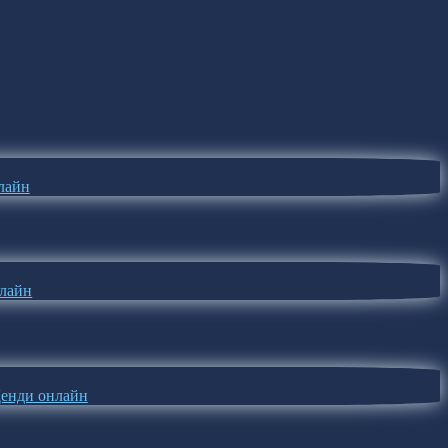
лайн
нлайн
 Денди онлайн