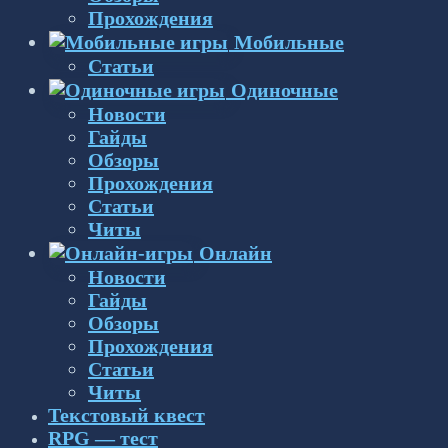
Прохождения
Мобильные
Статьи
Одиночные
Новости
Гайды
Обзоры
Прохождения
Статьи
Читы
Онлайн
Новости
Гайды
Обзоры
Прохождения
Статьи
Читы
Текстовый квест
RPG — тест