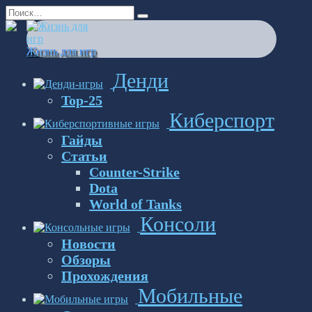
Перейти
Search
к
for:
содержанию
Жизнь для игр
Денди
Top-25
Киберспорт
Гайды
Статьи
Counter-Strike
Dota
World of Tanks
Консоли
Новости
Обзоры
Прохождения
Мобильные