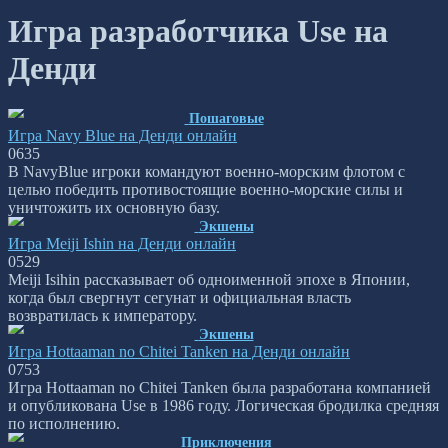
Игра разработчика Use на
Денди
Пошаговые
Игра Navy Blue на Денди онлайн
0
635
В NavyBlue игроки командуют военно-морским флотом с
целью победить противостоящие военно-морские силы и
уничтожить их основную базу.
Экшены
Игра Meiji Ishin на Денди онлайн
0
529
Meiji Isihin рассказывает об одноименной эпохе в Японии,
когда был свергнут сегунат и официальная власть
возвратилась к императору.
Экшены
Игра Hottaaman no Chitei Tanken на Денди онлайн
0
753
Игра Hottaaman no Chitei Tanken была разработана компанией
и опубликована Use в 1986 году. Логическая бродилка средняя
по исполнению.
Приключения