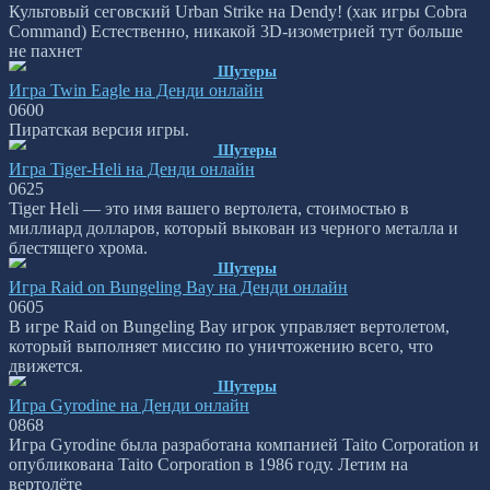
Культовый сеговский Urban Strike на Dendy! (хак игры Cobra
Command) Естественно, никакой 3D-изометрией тут больше
не пахнет
Шутеры
Игра Twin Eagle на Денди онлайн
0
600
Пиратская версия игры.
Шутеры
Игра Tiger-Heli на Денди онлайн
0
625
Tiger Heli — это имя вашего вертолета, стоимостью в
миллиард долларов, который выкован из черного металла и
блестящего хрома.
Шутеры
Игра Raid on Bungeling Bay на Денди онлайн
0
605
В игре Raid on Bungeling Bay игрок управляет вертолетом,
который выполняет миссию по уничтожению всего, что
движется.
Шутеры
Игра Gyrodine на Денди онлайн
0
868
Игра Gyrodine была разработана компанией Taito Corporation и
опубликована Taito Corporation в 1986 году. Летим на
вертолёте