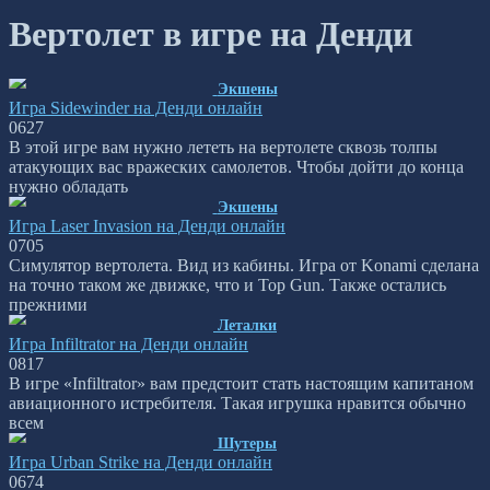
Вертолет в игре на Денди
Экшены
Игра Sidewinder на Денди онлайн
0
627
В этой игре вам нужно лететь на вертолете сквозь толпы
атакующих вас вражеских самолетов. Чтобы дойти до конца
нужно обладать
Экшены
Игра Laser Invasion на Денди онлайн
0
705
Симулятор вертолета. Вид из кабины. Игра от Konami сделана
на точно таком же движке, что и Top Gun. Также остались
прежними
Леталки
Игра Infiltrator на Денди онлайн
0
817
В игре «Infiltrator» вам предстоит стать настоящим капитаном
авиационного истребителя. Такая игрушка нравится обычно
всем
Шутеры
Игра Urban Strike на Денди онлайн
0
674