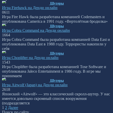
Шутеры
Игра Firehawk на Денди онлайн
0
611
Игра Fire Hawk была разработана компанией Codemasters и
опубликована Camerica в 1991 году. «Вертолётная бродилка»
Шутеры
Игра Cobra Command на Денди онлайн
1
664
Игра Cobra Command была разработана компанией Data East и
опубликована Data East в 1988 году. Террористы накопили у
себя
Шутеры
Игра Choplifter на Денди онлайн
1
543
Игра Choplifter была разработана компанией Tose Software и
опубликована Jaleco Entertainment в 1986 году. В игре мы
принимаем
Шутеры
Игра Airwolf (Japan) на Денди онлайн
2
618
Японский «Airwolf» — это классический скролл-шутер. У нас
имеется довольно скромный список вооружения
(подразделяется
Пагинация
1
2
Далее
записей
Поиск по сайту