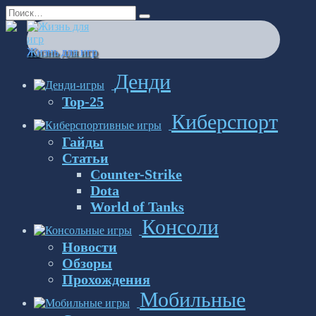
Перейти
Search
к
for:
содержанию
Жизнь для игр
Денди
Top-25
Киберспорт
Гайды
Статьи
Counter-Strike
Dota
World of Tanks
Консоли
Новости
Обзоры
Прохождения
Мобильные