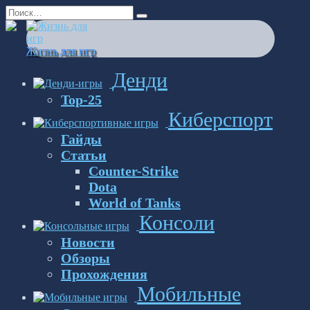
Перейти
Search
к
for:
содержанию
Жизнь для игр
Денди
Top-25
Киберспорт
Гайды
Статьи
Counter-Strike
Dota
World of Tanks
Консоли
Новости
Обзоры
Прохождения
Мобильные