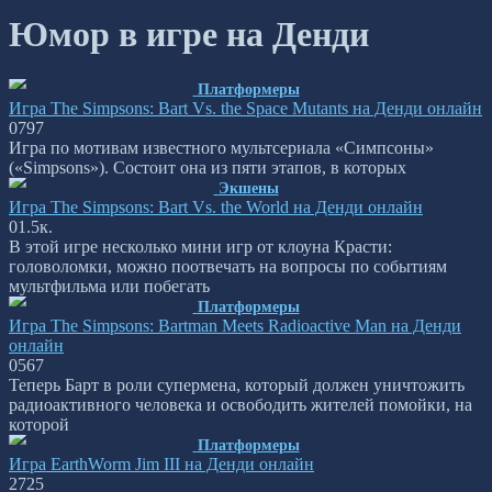
Юмор в игре на Денди
Платформеры
Игра The Simpsons: Bart Vs. the Space Mutants на Денди онлайн
0
797
Игра по мотивам известного мультсериала «Симпсоны»
(«Simpsons»). Состоит она из пяти этапов, в которых
Экшены
Игра The Simpsons: Bart Vs. the World на Денди онлайн
0
1.5к.
В этой игре несколько мини игр от клоуна Красти:
головоломки, можно поотвечать на вопросы по событиям
мультфильма или побегать
Платформеры
Игра The Simpsons: Bartman Meets Radioactive Man на Денди
онлайн
0
567
Теперь Барт в роли супермена, который должен уничтожить
радиоактивного человека и освободить жителей помойки, на
которой
Платформеры
Игра EarthWorm Jim III на Денди онлайн
2
725