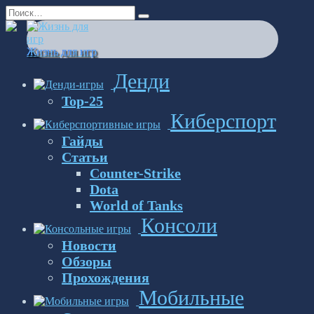
Перейти
Search
к
for:
содержанию
Жизнь для игр
Денди
Top-25
Киберспорт
Гайды
Статьи
Counter-Strike
Dota
World of Tanks
Консоли
Новости
Обзоры
Прохождения
Мобильные