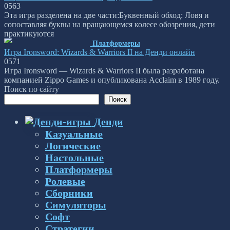
0
563
Эта игра разделена на две части:Буквенный обход: Ловя и
сопоставляя буквы на вращающемся колесе обозрения, дети
практикуются
Платформеры
Игра Ironsword: Wizards & Warriors II на Денди онлайн
0
571
Игра Ironsword — Wizards & Warriors II была разработана
компанией Zippo Games и опубликована Acclaim в 1989 году.
Поиск по сайту
Поиск
Денди
Казуальные
Логические
Настольные
Платформеры
Ролевые
Сборники
Симуляторы
Софт
Стратегии