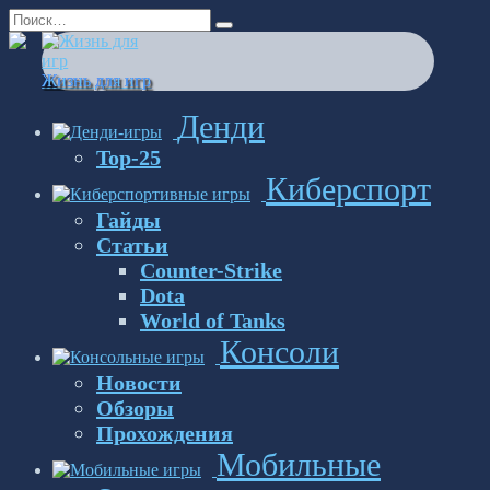
Перейти
Search
к
for:
содержанию
Жизнь для игр
Денди
Top-25
Киберспорт
Гайды
Статьи
Counter-Strike
Dota
World of Tanks
Консоли
Новости
Обзоры
Прохождения
Мобильные