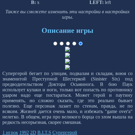
B:
x
LEFT:
left
Также вы сможете изменить эти настройки в настройках
игры.
Описание игры
Супергерой бегает по улицам, подвалам и складам, воюя со
знаменитой Преступной Шестеркой (Sinister Six) под
предводительством Доктора Осьминога. В бою Паук
использует кулаки и ноги, только вот попасть по противнику
ударом надо еще постараться. Может герой и паутину
применять, но сложно сказать, где это реально бывает
полезно. Еще персонаж лазает по стенам, правда, не по
всяким. Жизней дается очень мало, и избежать "game over'а"
нелегко. В общем, игра про великого борца со злом вышла на
редкость несерьезная, скорее смешная.
1 игрок
1992
2D
B.I.T.S
Супергерой