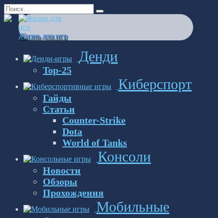
Перейти
Search
к
for:
содержанию
Жизнь для игр
Денди
Top-25
Киберспорт
Гайды
Статьи
Counter-Strike
Dota
World of Tanks
Консоли
Новости
Обзоры
Прохождения
Мобильные