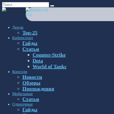
Перейти
Search
к
for:
содержанию
Денди
Top-25
Киберспорт
Гайды
Статьи
Counter-Strike
Dota
World of Tanks
Консоли
Новости
Обзоры
Прохождения
Мобильные
Статьи
Одиночные
Гайды