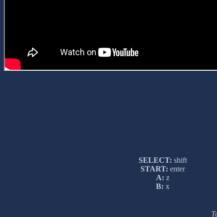
SELECT:
shift
START:
enter
A:
z
B:
x
Т