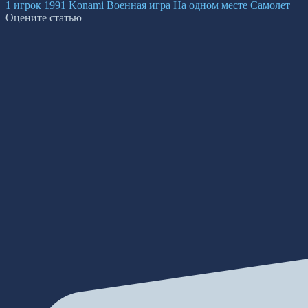
1 игрок
1991
Konami
Военная игра
На одном месте
Самолет
Оцените статью