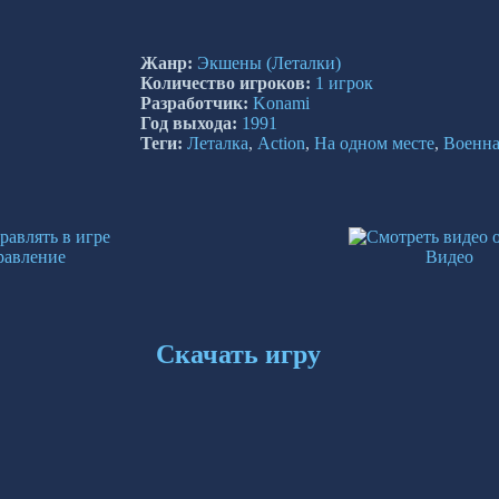
Жанр:
Экшены
(Леталки)
Количество игроков:
1 игрок
Разработчик:
Konami
Год выхода:
1991
Теги:
Леталка
,
Action
,
На одном месте
,
Военна
равление
Видео
Скачать игру