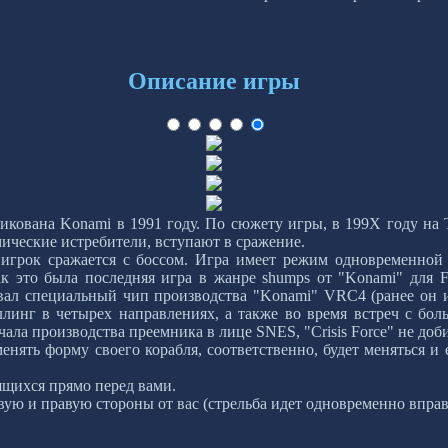
Описание игры
ликована Konami в 1991 году. По сюжету игры, в 199X году на
ические истребители, вступают в сражение.
 игрок сражается с боссом. Игра имеет режим одновременной 
 это была последняя игра в жанре shumps от "Konami" для Fa
ал специальный чип производства "Konami" VRC4 (ранее он исп
оллинг в четырех направлениях, а также во время встреч с бо
ачала производства преемника в лице SNES, "Crisis Force" не до
енять форму своего корабля, соответственно, будет меняться и
дящихся прямо перед вами.
евую и правую стороны от вас (стрельба идет одновременно вправ