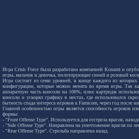
Игра Crisis Force была разработана компанией Konami и опуб
игры, мальчик и девочка, пилотирующие синий и розовый косм
Игра состоит из семи уровней, в конце каждого из которых
конфигурации, которые можно менять во время игры. Так как
аппаратную часть консоли на 100%, плюс картридж использов
консоли и ускорял графику в местах, где использовался скр
бытность спада интереса игроков к Famicom, через год после н
Главной особенностью игры является способность игроков изм
формы:
- "Front Offense Type". Используется для отстрела врагов, нахо
- "Side Offense Type". Направлена на уничтожение врагов по л
- "Rear Offense Type". Стрельба направлена назад.