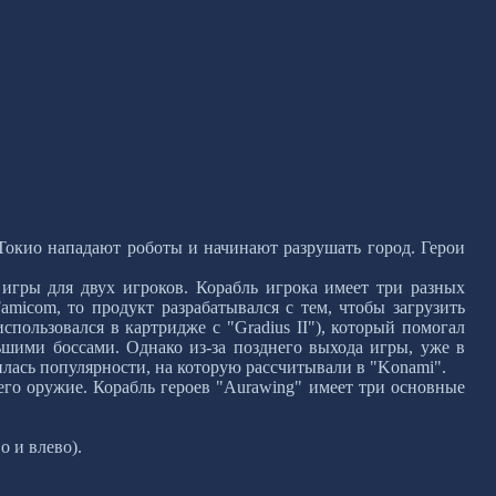
 Токио нападают роботы и начинают разрушать город. Герои
игры для двух игроков. Корабль игрока имеет три разных
micom, то продукт разрабатывался с тем, чтобы загрузить
ользовался в картридже с "Gradius II"), который помогал
льшими боссами. Однако из-за позднего выхода игры, уже в
билась популярности, на которую рассчитывали в "Konami".
 его оружие. Корабль героев "Aurawing" имеет три основные
о и влево).