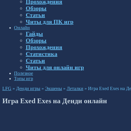
Прохождения
Обзоры
Статьи
Читы для ПК игр
Онлайн
Гайды
Обзоры
Прохождения
Статистика
Статьи
Читы для онлайн игр
Полезное
Топы игр
LFG
»
Денди игры
»
Экшены
»
Леталки
»
Игра Exed Exes на Д
Игра Exed Exes на Денди онлайн