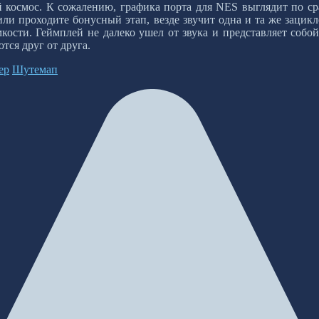
й космос. К сожалению, графика порта для NES выглядит по с
или проходите бонусный этап, везде звучит одна и та же зацикл
омкости. Геймплей не далеко ушел от звука и представляет соб
тся друг от друга.
ер
Шутемап