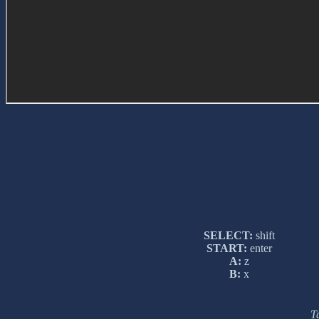
SELECT:
shift
START:
enter
A:
z
B:
x
Т