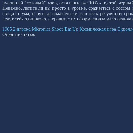
пчелиный "сотовый" узор, остальные же 10% - пустой черны
Неважно, летите ли вы просто в уровне, сражаетесь с боссом 
сводит с ума, и рука автоматически тянется к регулятору гр
ведут себя одинаково, а уровни с их оформлением мало отличаю
1985
2 игрока
Micronics
Shoot 'Em Up
Космическая игра
Скролл
Оцените статью