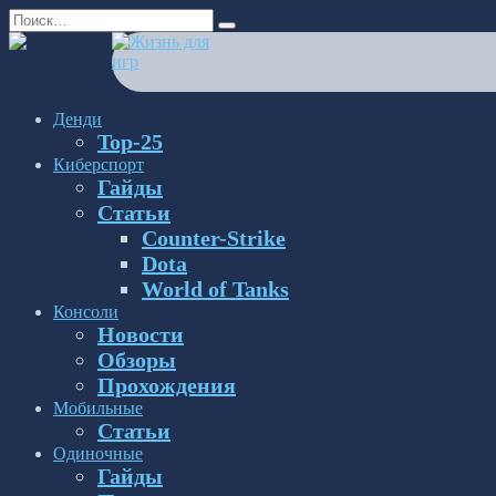
Перейти
Search
к
for:
содержанию
Денди
Top-25
Киберспорт
Гайды
Статьи
Counter-Strike
Dota
World of Tanks
Консоли
Новости
Обзоры
Прохождения
Мобильные
Статьи
Одиночные
Гайды