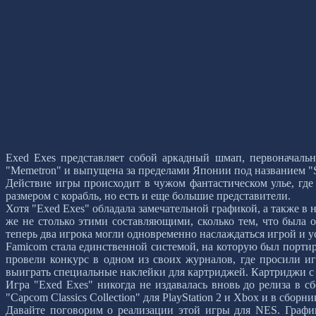
Exed Exes представляет собой аркадный шмап, первоначаль
"Memetron" и выпущена за пределами Японии под названием "S
Действие игры происходит в чужом фантастическом улье, где
размером с корабль, но есть и еще большие представители.
Хотя "Exed Exes" обладала замечательной графикой, а также в
же не столько этими составляющими, сколько тем, что была 
теперь два игрока могли одновременно наслаждаться игрой и у
Famicom стала единственной системой, на которую был портир
провели конкурс в одном из своих журналов, где просили иг
выиграть специальные наклейки для картриджей. Картриджи с
Игра "Exed Exes" никогда не издавалась вновь до релиза в сб
"Capcom Classics Collection" для PlayStation 2 и Xbox и в сборни
Давайте поговорим о реализации этой игры для NES. График