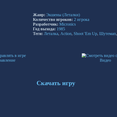
Жанр:
Экшены
(Леталки)
Количество игроков:
2 игрока
Разработчик:
Micronics
Год выхода:
1985
Теги:
Леталка
,
Action
,
Shoot 'Em Up
,
Шутемап
равление
Видео
Скачать игру