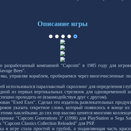
Описание игры
но разработанный компанией "Capcom" в 1985 году для игров
avage Bees".
 мы, управляя кораблем, пробираемся через многочисленные л
 ней использовался параллаксный скроллинг для определения глу
одной из первых вертикальных стрелялок для одновременной иг
спешно проходить ее (взаимодействуя друг с другом).
ован "Exed Exes". Сделал это издатель развлекательных продук
роков указать секретное слово, который появилось в конце их
 этими наклейками до сих пор высоко ценятся многими коллекц
орнике "Capcom Generations 3" (1998) для PlayStation и Sega S
к "Capcom Classics Collection Reloaded" для PSP.
а в игре стала простой и грубой, а подавляющая часть крас