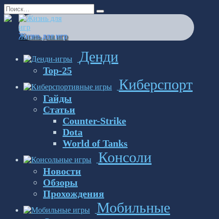
Перейти
Search
к
for:
содержанию
Жизнь для игр
Денди
Top-25
Киберспорт
Гайды
Статьи
Counter-Strike
Dota
World of Tanks
Консоли
Новости
Обзоры
Прохождения
Мобильные