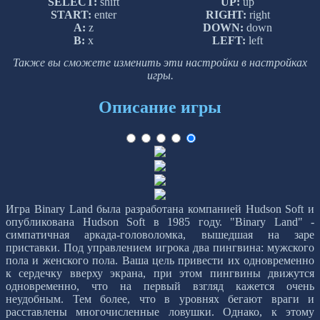
SELECT:
shift
UP:
up
START:
enter
RIGHT:
right
A:
z
DOWN:
down
B:
x
LEFT:
left
Также вы сможете изменить эти настройки в настройках
игры.
Описание игры
Игра Binary Land была разработана компанией Hudson Soft и
опубликована Hudson Soft в 1985 году. "Binary Land" -
симпатичная аркада-головоломка, вышедшая на заре
приставки. Под управлением игрока два пингвина: мужского
пола и женского пола. Ваша цель привести их одновременно
к сердечку вверху экрана, при этом пингвины движутся
одновременно, что на первый взгляд кажется очень
неудобным. Тем более, что в уровнях бегают враги и
расставлены многочисленные ловушки. Однако, к этому