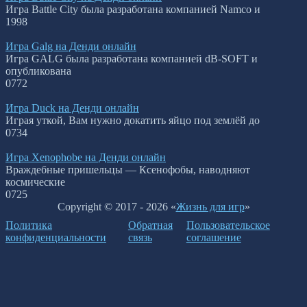
Игра Battle City была разработана компанией Namco и
1
998
Игра Galg на Денди онлайн
Игра GALG была разработана компанией dB-SOFT и
опубликована
0
772
Игра Duck на Денди онлайн
Играя уткой, Вам нужно докатить яйцо под землёй до
0
734
Игра Xenophobe на Денди онлайн
Враждебные пришельцы — Ксенофобы, наводняют
космические
0
725
Copyright © 2017 - 2026 «
Жизнь для игр
»
Политика
Обратная
Пользовательское
конфиденциальности
связь
соглашение