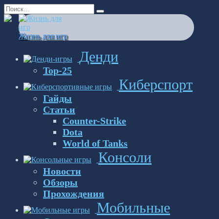
Перейти
Search
к
for:
содержанию
Жизнь для игр
Денди
Top-25
Киберспорт
Гайды
Статьи
Counter-Strike
Dota
World of Tanks
Консоли
Новости
Обзоры
Прохождения
Мобильные