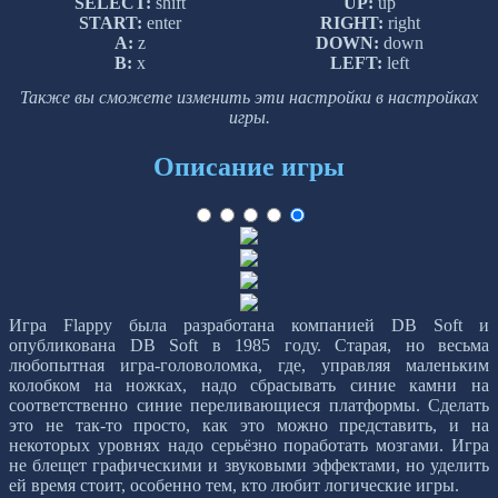
SELECT:
shift
UP:
up
START:
enter
RIGHT:
right
A:
z
DOWN:
down
B:
x
LEFT:
left
Также вы сможете изменить эти настройки в настройках
игры.
Описание игры
Игра Flappy была разработана компанией DB Soft и
опубликована DB Soft в 1985 году. Старая, но весьма
любопытная игра-головоломка, где, управляя маленьким
колобком на ножках, надо сбрасывать синие камни на
соответственно синие переливающиеся платформы. Сделать
это не так-то просто, как это можно представить, и на
некоторых уровнях надо серьёзно поработать мозгами. Игра
не блещет графическими и звуковыми эффектами, но уделить
ей время стоит, особенно тем, кто любит логические игры.