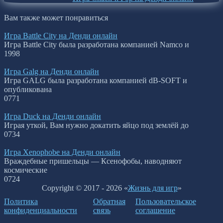
Вам также может понравиться
Игра Battle City на Денди онлайн
Игра Battle City была разработана компанией Namco и
1
998
Игра Galg на Денди онлайн
Игра GALG была разработана компанией dB-SOFT и
опубликована
0
771
Игра Duck на Денди онлайн
Играя уткой, Вам нужно докатить яйцо под землёй до
0
734
Игра Xenophobe на Денди онлайн
Враждебные пришельцы — Ксенофобы, наводняют
космические
0
724
Copyright © 2017 - 2026 «
Жизнь для игр
»
Политика
Обратная
Пользовательское
конфиденциальности
связь
соглашение