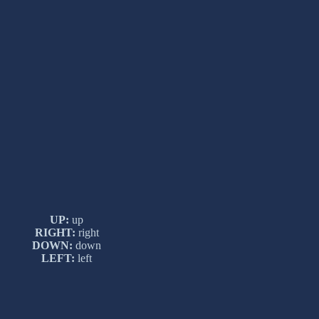
UP:
up
RIGHT:
right
DOWN:
down
LEFT:
left