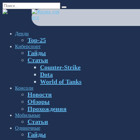
Перейти
Search
к
for:
содержанию
Денди
Top-25
Киберспорт
Гайды
Статьи
Counter-Strike
Dota
World of Tanks
Консоли
Новости
Обзоры
Прохождения
Мобильные
Статьи
Одиночные
Гайды