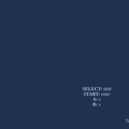
SELECT:
shift
START:
enter
A:
z
B:
x
Т