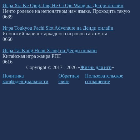
Игра Xia Ke Qing: Jing He Ci Qin Wang на Денди онлайн
Нечто ролевое на непонятном нам языке. Проходить такую
0
689
Игра Toukyou Pachi Slot Adventure на Денди онлайн
Японский вариант аркадного игрового автомата.
0
660
Игра Tai Kong Huan Xiang на Денди онлайн
Китайская игра жанра РПГ.
0
616
Copyright © 2017 - 2026 «
Жизнь для игр
»
Политика
Обратная
Пользовательское
конфиденциальности
связь
соглашение