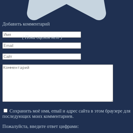
Добавить комментарий
Имя
( Пока оценок нет )
*
Email
*
Сайт
Комментарий
Сохранить моё имя, email и адрес сайта в этом браузере для
последующих моих комментариев.
Пожалуйста, введите ответ цифрами: