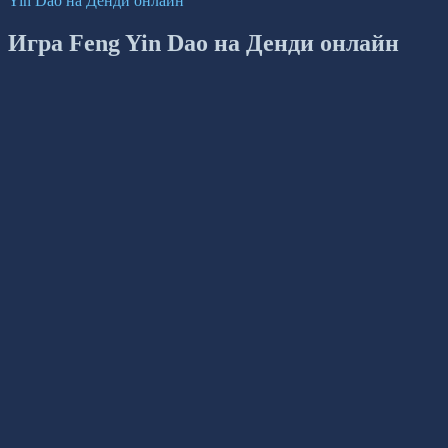
Yin Dao на Денди онлайн
Игра Feng Yin Dao на Денди онлайн