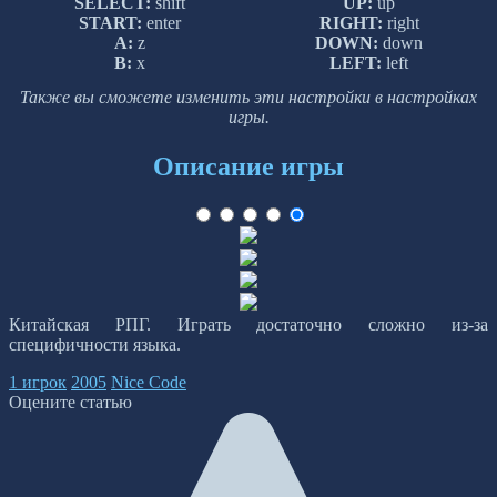
SELECT:
shift
UP:
up
START:
enter
RIGHT:
right
A:
z
DOWN:
down
B:
x
LEFT:
left
Также вы сможете изменить эти настройки в настройках
игры.
Описание игры
Китайская РПГ. Играть достаточно сложно из-за
специфичности языка.
1 игрок
2005
Nice Code
Оцените статью