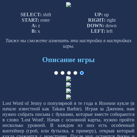
SELECT:
shift
UP:
up
START:
enter
RIGHT:
right
A:
z
DOWN:
down
B:
x
LEFT:
left
Также вы сможете изменить эти настройки в настройках
игры.
Описание игры
Lost Word of Jenny о популярной в те года в Японии кукле (в
начале известной как Takara Barbie). Играя за Дженни, нам
нужно собрать письма с буквами, которые вместе собираются
в слово 'Lost Word'. Начав с основной карты, нужно пройти
несколько уровней. В каждом из них есть особенный
контейнер (гроб, или бутылка, к примеру), открыв который
кукла сражается с монстрами. После них остаются буквы и