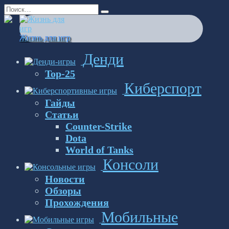
Перейти
Search
к
for:
содержанию
Жизнь для игр
Денди
Top-25
Киберспорт
Гайды
Статьи
Counter-Strike
Dota
World of Tanks
Консоли
Новости
Обзоры
Прохождения
Мобильные