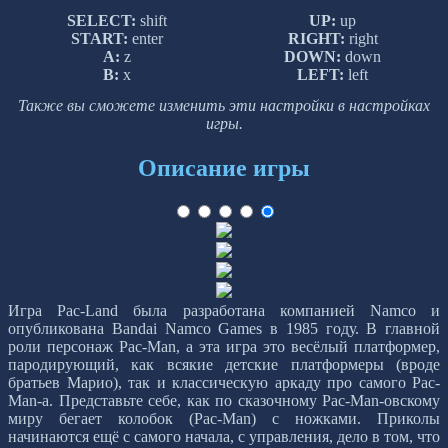
SELECT:
shift
UP:
up
START:
enter
RIGHT:
right
A:
z
DOWN:
down
B:
x
LEFT:
left
Также вы сможете изменить эти настройки в настройках
игры.
Описание игры
Игра Pac-Land была разработана компанией Namco и
опубликована Bandai Namco Games в 1985 году. В главной
роли персонаж Pac-Man, а эта игра это весёлый платформер,
пародирующий, как всякие детские платформеры (вроде
братьев Марио), так и классическую аркаду про самого Pac-
Man-а. Представьте себе, как по сказочному Pac-Man-овскому
миру бегает колобок (Pac-Man) с ножками. Приколы
начинаются ещё с самого начала, с управления, дело в том, что