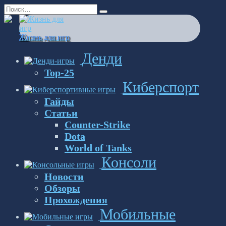
Перейти
Search
к
for:
содержанию
Жизнь для игр
Денди
Top-25
Киберспорт
Гайды
Статьи
Counter-Strike
Dota
World of Tanks
Консоли
Новости
Обзоры
Прохождения
Мобильные