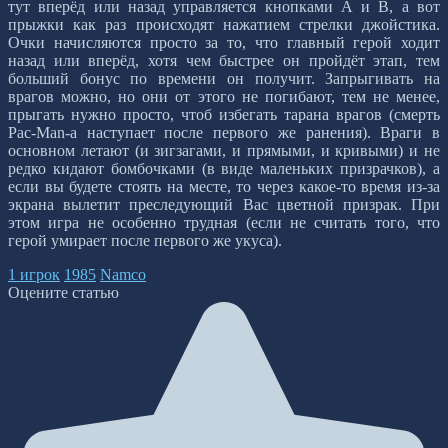
тут вперёд или назад управляется кнопками А и В, а вот
прыжки как раз происходят нажатием стрелки джойстика.
Очки начисляются просто за то, что главный герой ходит
назад или вперёд, хотя чем быстрее он пройдёт этап, тем
больший бонус по времени он получит. Запрыгивать на
врагов можно, но они от этого не погибают, тем не менее,
прыгать нужно просто, чтоб избегать тарана врагов (смерть
Pac-Man-а наступает после первого же ранения). Враги в
основном летают (и зигзагами, и прямыми, и кривыми) и не
редко кидают бомбочками (в виде маленьких призрачков), а
если вы будете стоять на месте, то через какое-то время из-за
экрана вылетит преследующий Вас цветной призрак. При
этом игра не особенно трудная (если не считать того, что
герой умирает после первого же укуса).
1 игрок
1985
Namco
Оцените статью