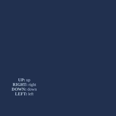
UP:
up
RIGHT:
right
DOWN:
down
LEFT:
left