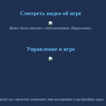
Смотреть видео об игре
Видео было удалено с видеохостинга. Ищем новое.
Управление в игре
акже вы сможете изменить эти настройки в настройках игры.