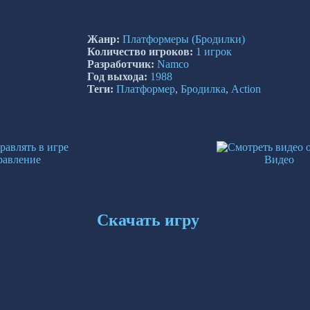
Жанр:
Платформеры
(Бродилки)
Количество игроков:
1 игрок
Разработчик:
Namco
Год выхода:
1988
Теги:
Платформер
,
Бродилка
,
Action
равление
Видео
Скачать игру