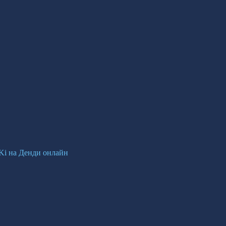
 Ki на Денди онлайн