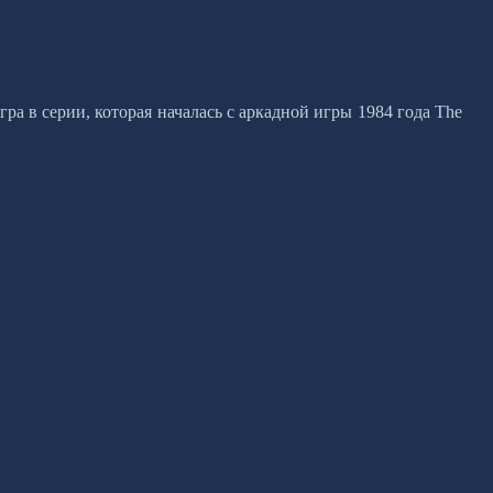
гра в серии, которая началась с аркадной игры 1984 года The