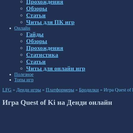
Прохождения
Обзоры
Статьи
Читы для ПК игр
Онлайн
Гайды
Обзоры
Прохождения
Статистика
Статьи
Читы для онлайн игр
Полезное
Топы игр
LFG
»
Денди игры
»
Платформеры
»
Бродилки
»
Игра Quest of
Игра Quest of Ki на Денди онлайн