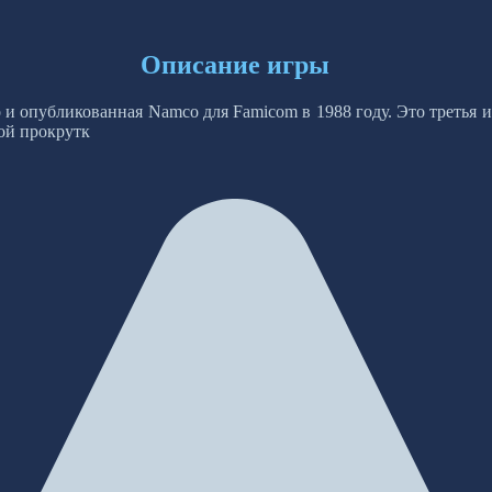
Описание игры
o и опубликованная Namco для Famicom в 1988 году. Это третья и
вой прокрутк