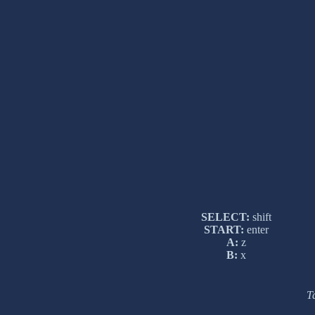
SELECT:
shift
START:
enter
A:
z
B:
x
Т