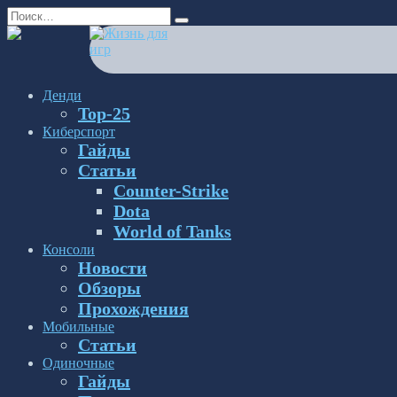
Перейти
Search
к
for:
содержанию
Денди
Top-25
Киберспорт
Гайды
Статьи
Counter-Strike
Dota
World of Tanks
Консоли
Новости
Обзоры
Прохождения
Мобильные
Статьи
Одиночные
Гайды