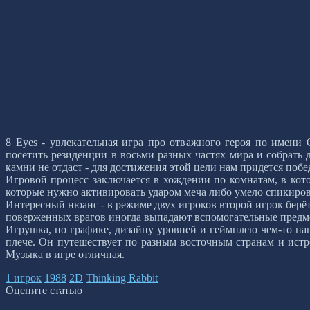
8 Eyes - увлекательная игра про отважного героя по имен
посетить резиденции в восьми разных частях мира и собрать 
камни не отдаст - для достижения этой цели нам придется побе
Игровой процесс заключается в хождении по комнатам, в кото
которые нужно активировать ударом меча либо умело спикиров
Интересный нюанс - в режиме двух игроков второй игрок берёт
поверженных врагов иногда выпадают вспомогательные предм
Игрушка, по графике, дизайну уровней и геймплею чем-то н
плече. Он путешествует по разным восточным странам и истр
Музыка в игре отличная.
1 игрок
1988
2D
Thinking Rabbit
Оцените статью