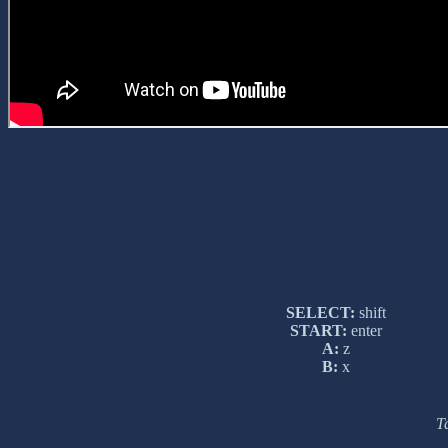
SELECT:
shift
START:
enter
A:
z
B:
x
Т