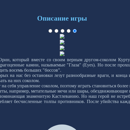
Описание игры
и Орин, который вместе со своим верным другом-соколом Кур
драгоценные камни, называемые "Глаза" (Eyes). Но после прох
дить восемь больших "боссов".
рых на нас без остановки лезут разнообразные враги, и конца 
ать на них соколом.
 на себя управление соколом, поэтому играть становиться более
еты, например, метательные мечи или шары, обездвиживающие 
апоминающая знаменитую Кастлеванию. Но наш герой не истреб
ебляет бесчисленные толпы противников. После убийства кажд