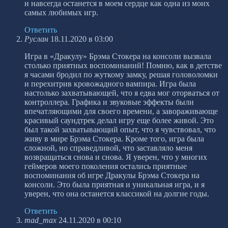
и навсегда останется в моем сердце как одна из моих
самых любимых игр.
Ответить
Руслан
18.11.2020 в 03:00
Игра в «Дракулу» Брэма Стокера на консоли вызвала
столько приятных воспоминаний! Помню, как в детстве
я часами бродил по жуткому замку, решая головоломки
и перехитрив кровожадного вампира. Игра была
настолько захватывающей, что я едва мог оторваться от
контроллера. Графика и звуковые эффекты были
впечатляющими для своего времени, а завораживающе
красивый саундтрек делал игру еще более живой. Это
был такой захватывающий опыт, что я чувствовал, что
живу в мире Брэма Стокера. Кроме того, игра была
сложной, но справедливой, что заставляло меня
возвращаться снова и снова. Я уверен, что у многих
геймеров моего поколения остались приятные
воспоминания об игре Дракулы Брэма Стокера на
консоли. Это была приятная и уникальная игра, и я
уверен, что она останется классикой на долгие годы.
Ответить
mad_max
24.11.2020 в 00:10