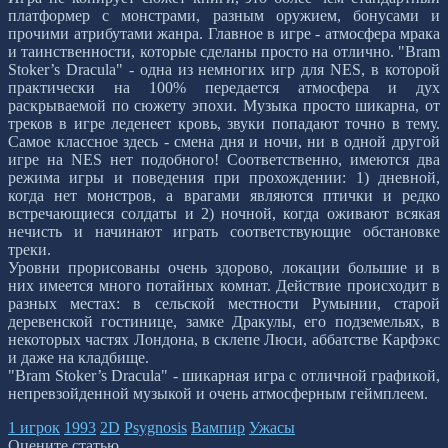
платформер с монстрами, разным оружием, бонусами и
прочими атрибутами жанра. Главное в игре - атмосфера мрака
и таинственности, которые сделаны просто на отлично. "Bram
Stoker’s Dracula" - одна из немногих игр для NES, в которой
практически на 100% передается атмосфера и дух
раскрываемой по сюжету эпохи. Музыка просто шикарна, от
треков в игре леденеет кровь, звуки попадают точно в тему.
Самое классное здесь - смена дня и ночи, ни в одной другой
игре на NES нет подобного! Соответственно, имеются два
режима игры и поведения при прохождении: 1) дневной,
когда нет монстров, а врагами являются птички и редко
встречающиеся солдаты и 2) ночной, когда оживают всякая
нечисть и начинают играть соответствующие обстановке
треки.
Уровни прорисованы очень здорово, локации большие и в
них имеется много потайных комнат. Действие происходит в
разных местах: в сельской местности Румынии, старой
деревенской гостинице, замке Дракулы, его подземельях, в
некоторых частях Лондона, в склепе Люси, аббатстве Карфэкс
и даже на кладбище.
"Bram Stoker’s Dracula" - шикарная игра с отличной графикой,
непревзойденной музыкой и очень атмосферным геймплеем.
1 игрок
1993
2D
Psygnosis
Вампир
Ужасы
Оцените статью