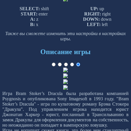
SELECT:
shift
UP:
up
START:
enter
RIGHT:
right
A:
z
DOWN:
down
B:
x
LEFT:
left
Также вы сможете изменить эти настройки в настройках
игры.
Описание игры
Игра Bram Stoker’s Dracula была разработана компанией
Psygnosis и опубликована Sony Imagesoft в 1993 году. "Bram
Stoker’s Dracula" - игра по культовому роману Брэма Стокера
"Дракула". Под управлением игрока находится юрист
Джонатан Харкер - юрист, посланный в Трансильванию в
замок Дракулы для оформления документов на собственность,
но неожиданно он попадает в вампирскую ловушку.
Игра не копирует сюжет книги, это более чем стандартный