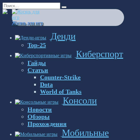
Перейти
Search
к
for:
содержанию
Жизнь для игр
Денди
Top-25
Киберспорт
Гайды
Статьи
Counter-Strike
Dota
World of Tanks
Консоли
Новости
Обзоры
Прохождения
Мобильные