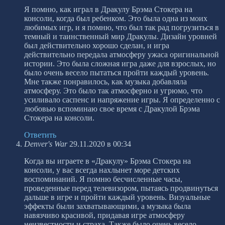
Я помню, как играл в Дракулу Брэма Стокера на
консоли, когда был ребенком. Это была одна из моих
любимых игр, и я помню, что был так рад погрузиться в
темный и таинственный мир Дракулы. Дизайн уровней
был действительно хорошо сделан, и игра
действительно передала атмосферу ужаса оригинальной
истории. Это была сложная игра даже для взрослых, но
было очень весело пытаться пройти каждый уровень.
Мне также понравилось, как музыка добавляла
атмосферу. Это было так атмосферно и угрюмо, что
усиливало саспенс и напряжение игры. Я определенно с
любовью вспоминаю свое время с Дракулой Брэма
Стокера на консоли.
Ответить
Denver's War
29.11.2020 в 00:34
Когда вы играете в «Дракулу» Брэма Стокера на
консоли, у вас всегда нахлынет море детских
воспоминаний. Я помню бесчисленные часы,
проведенные перед телевизором, пытаясь продвинуться
дальше в игре и пройти каждый уровень. Визуальные
эффекты были захватывающими, а музыка была
навязчиво красивой, придавая игре атмосферу
неизвестности и страха. Также было очень весело