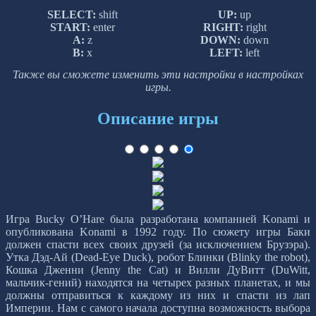
SELECT:
shift
UP:
up
START:
enter
RIGHT:
right
A:
z
DOWN:
down
B:
x
LEFT:
left
Также вы сможете изменить эти настройки в настройках
игры.
Описание игры
Игра Bucky O’Hare была разработана компанией Konami и
опубликована Konami в 1992 году. По сюжету игры Баки
должен спасти всех своих друзей (за исключением Брузэра).
Утка Дэд-Ай (Dead-Eye Duck), робот Блинки (Blinky the robot),
Кошка Дженни (Jenny the Cat) и Вилли ДуВитт (DuWitt,
мальчик-гений) находятся на четырех разных планетах, и мы
должны отправиться к каждому из них и спасти из лап
Империи. Нам с самого начала доступна возможность выбора