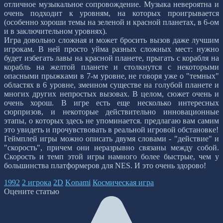
отличное музыкальное сопровождение. Музыка невероятна и
очень подходит к уровням, на которых проигрывается
(особенно хороши темы на зеленой и красной планетах, в 6-ом
и в заключительном уровнях).
Игра довольно сложная и может бросить вызов даже лучшим
игрокам. В ней просто уйма разных сложных мест: нужно
будет избегать лавы на красной планете, прыгать с корабля на
корабль на желтой планете и столкнутся с некоторыми
опасными прыжками в 7-м уровне, не говоря уже о "темных"
областях в 6 уровне, змеином существе на голубой планете и
многих других непростых вызовах. В целом, сюжет очень и
очень хорош. В игре есть еще несколько интересных
сюрпризов, и некоторые действительно инновационные
этапы, о которых здесь не упоминается. предлагаю вам самим
это увидеть и прочувствовать в реальной игровой обстановке!
Геймплей игры можно описать двумя словами - "действие" и
"скорость", причем они неразрывно связаны между собой.
Скорость и темп этой игры намного более быстрые, чем у
большинства платформеров для NES. И это очень здорово!
1992
2 игрока
2D
Konami
Космическая игра
Оцените статью