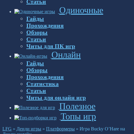
Статьи
Одиночные
Гайды
Прохождения
Обзоры
Статьи
Читы для ПК игр
Онлайн
Гайды
Обзоры
Прохождения
Статистика
Статьи
Читы для онлайн игр
Полезное
Топы игр
LFG
»
Денди игры
»
Платформеры
»
Игра Bucky O’Hare на