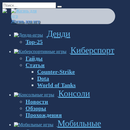
Перейти
Search
к
for:
содержанию
Жизнь для игр
Денди
Top-25
Киберспорт
Гайды
Статьи
Counter-Strike
Dota
World of Tanks
Консоли
Новости
Обзоры
Прохождения
Мобильные