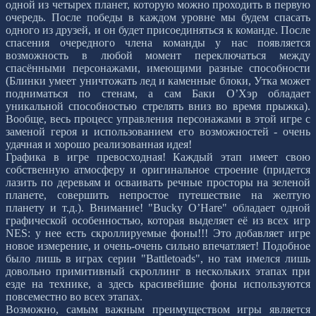
одной из четырех планет, которую можно проходить в первую
очередь. После победы в каждом уровне мы будем спасать
одного из друзей, и он будет присоединяться к команде. После
спасения очередного члена команды у нас появляется
возможность в любой момент переключаться между
спасёнными персонажами, имеющими разные способности
(Блинки умеет уничтожать лед и каменные блоки, Утка может
подниматься по стенам, а сам Баки О’Хэр обладает
уникальной способностью стрелять вниз во время прыжка).
Вообще, весь процесс управления персонажами в этой игре с
заменой героя и использованием его возможностей - очень
удачная и хорошо реализованная идея!
Графика в игре превосходная! Каждый этап имеет свою
собственную атмосферу и оригинальное строение (придется
лазить по деревьям и осваивать речные просторы на зеленой
планете, совершить непростое путешествие на желтую
планету и т.д.). Внимание! "Bucky O’Hare" обладает одной
графической особенностью, которая выделяет её из всех игр
NES: у нее есть скроллируемые фоны!!! Это добавляет игре
новое измерение, и очень-очень сильно впечатляет! Подобное
было лишь в играх серии "Battletoads", но там имелся лишь
довольно примитивный скроллинг в нескольких этапах при
езде на технике, а здесь красивейшие фоны используются
повсеместно во всех этапах.
Возможно, самым важным преимуществом игры является