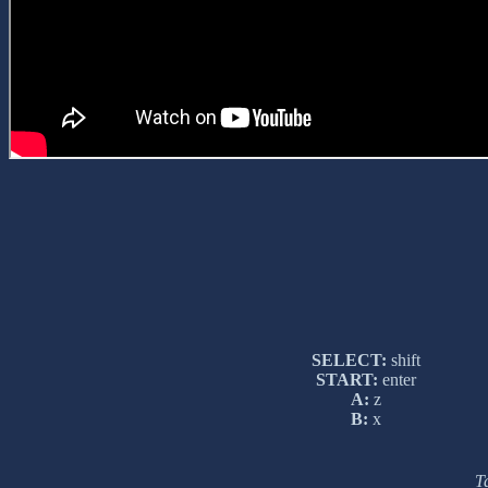
SELECT:
shift
START:
enter
A:
z
B:
x
Т