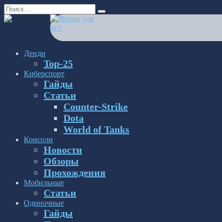
Перейти
Search
к
for:
содержанию
Денди
Top-25
Киберспорт
Гайды
Статьи
Counter-Strike
Dota
World of Tanks
Консоли
Новости
Обзоры
Прохождения
Мобильные
Статьи
Одиночные
Гайды