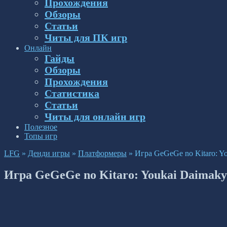
Прохождения
Обзоры
Статьи
Читы для ПК игр
Онлайн
Гайды
Обзоры
Прохождения
Статистика
Статьи
Читы для онлайн игр
Полезное
Топы игр
LFG
»
Денди игры
»
Платформеры
»
Игра GeGeGe no Kitaro: Y
Игра GeGeGe no Kitaro: Youkai Daimak