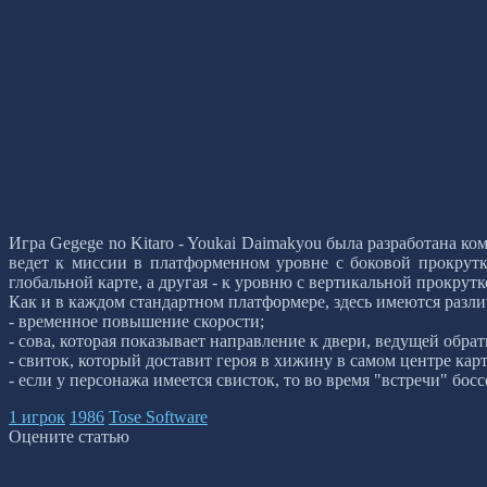
Игра Gegege no Kitaro - Youkai Daimakyou была разработана ко
ведет к миссии в платформенном уровне с боковой прокрутк
глобальной карте, а другая - к уровню с вертикальной прокрут
Как и в каждом стандартном платформере, здесь имеются разл
- временное повышение скорости;
- сова, которая показывает направление к двери, ведущей обрат
- свиток, который доставит героя в хижину в самом центре кар
- если у персонажа имеется свисток, то во время "встречи" бо
1 игрок
1986
Tose Software
Оцените статью