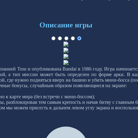
Описание игры
мпанией Tose и опубликована Bandai в 1986 году. Игра начинает
ой, а тип миссии может быть определен по форме арки. В каж
кой, где нужно подняться вверх на башню и убить мини-босса (п
ичные бонусы, случайным образом появляющиеся на экране:
но к карте мира (без встречи с мини-боссом);
ты, разблокировав тем самым крепость и начав битву с главным б
ссом мы можем присесть в дальнем левом углу экрана и воспользо