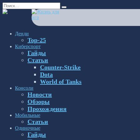
Перейти
Search
к
for:
содержанию
Денди
Top-25
Киберспорт
Гайды
Статьи
Counter-Strike
Dota
World of Tanks
Консоли
Новости
Обзоры
Прохождения
Мобильные
Статьи
Одиночные
Гайды