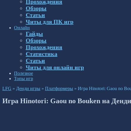
Прохождения
Обзоры
Статьи
Читы для ПК игр
Онлайн
Гайды
Обзоры
Прохождения
Статистика
Статьи
Читы для онлайн игр
Полезное
Топы игр
LFG
»
Денди игры
»
Платформеры
»
Игра Hinotori: Gaou no B
Игра Hinotori: Gaou no Bouken на Денд