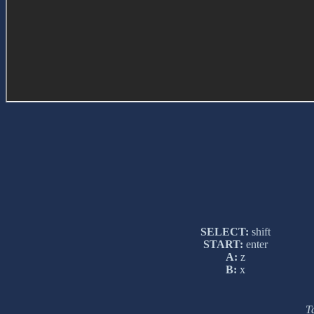
SELECT:
shift
START:
enter
A:
z
B:
x
Т