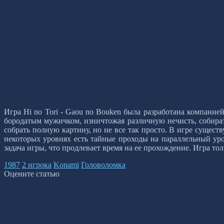
Игра Hi no Tori - Gaou no Bouken была разработана компание
бородатым мужичком, изничтожая различную нечисть, собира
собрать полную картину, но не все так просто. В игре существ
некоторых уровнях есть тайные проходы на параллельный уров
задача игры, что продлевает время на ее прохождение. Игра тол
1987
2 игрока
Konami
Головоломка
Оцените статью