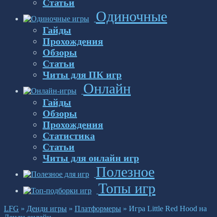
Статьи
Одиночные
Гайды
Прохождения
Обзоры
Статьи
Читы для ПК игр
Онлайн
Гайды
Обзоры
Прохождения
Статистика
Статьи
Читы для онлайн игр
Полезное
Топы игр
LFG
»
Денди игры
»
Платформеры
»
Игра Little Red Hood на