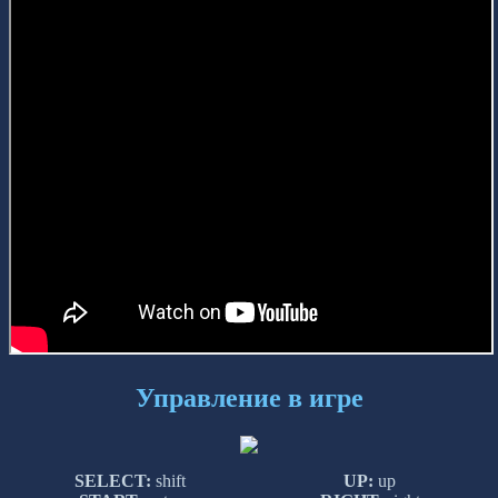
Управление в игре
SELECT:
shift
UP:
up