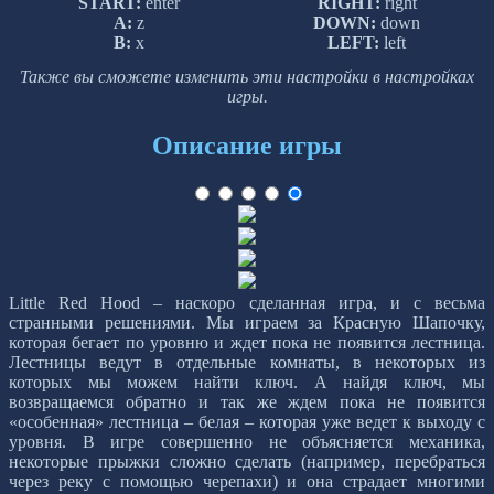
START:
enter
RIGHT:
right
A:
z
DOWN:
down
B:
x
LEFT:
left
Также вы сможете изменить эти настройки в настройках
игры.
Описание игры
Little Red Hood – наскоро сделанная игра, и с весьма
странными решениями. Мы играем за Красную Шапочку,
которая бегает по уровню и ждет пока не появится лестница.
Лестницы ведут в отдельные комнаты, в некоторых из
которых мы можем найти ключ. А найдя ключ, мы
возвращаемся обратно и так же ждем пока не появится
«особенная» лестница – белая – которая уже ведет к выходу с
уровня. В игре совершенно не объясняется механика,
некоторые прыжки сложно сделать (например, перебраться
через реку с помощью черепахи) и она страдает многими