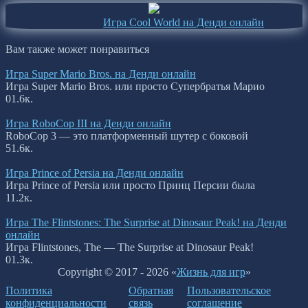
Игра Cool World на Денди онлайн
Вам также может понравиться
Игра Super Mario Bros. на Денди онлайн
Игра Super Mario Bros. или просто Супербратья Марио
0
1.6к.
Игра RoboCop III на Денди онлайн
RoboCop 3 — это платформенный шутер с боковой
5
1.6к.
Игра Prince of Persia на Денди онлайн
Игра Prince of Persia или просто Принц Персии была
1
1.2к.
Игра The Flintstones: The Surprise at Dinosaur Peak! на Денди
онлайн
Игра Flintstones, The — The Surprise at Dinosaur Peak!
0
1.3к.
Copyright © 2017 - 2026 «
Жизнь для игр
»
Политика
Обратная
Пользовательское
конфиденциальности
связь
соглашение