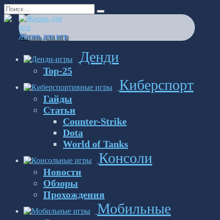
Перейти
Search
к
for:
содержанию
Жизнь для игр
Денди
Top-25
Киберспорт
Гайды
Статьи
Counter-Strike
Dota
World of Tanks
Консоли
Новости
Обзоры
Прохождения
Мобильные