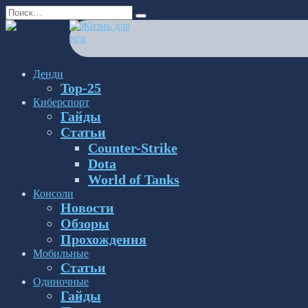
Перейти
Search
к
for:
содержанию
Денди
Top-25
Киберспорт
Гайды
Статьи
Counter-Strike
Dota
World of Tanks
Консоли
Новости
Обзоры
Прохождения
Мобильные
Статьи
Одиночные
Гайды