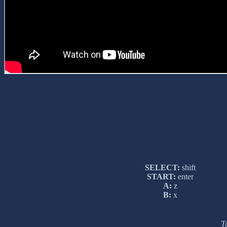
SELECT:
shift
START:
enter
A:
z
B:
x
Т