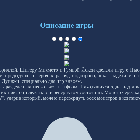
Описание игры
ориллой, Шигеру Миямото и Гумпэй Йокои сделали игру о Нью-
и предыдущего героя в разряд водопроводчика, наделили ег
а Луиджи, специально для игр вдвоем.
 разделен на несколько платформ. Находящихся одна над друг
их пока они лежать в перевернутом состоянии. Монстр через как
 ударив который, можно перевернуть всех монстров в контакте с