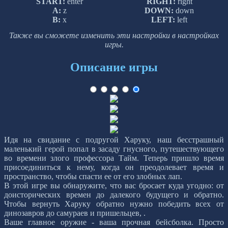
START:
enter
RIGHT:
right
A:
z
DOWN:
down
B:
x
LEFT:
left
Также вы сможете изменить эти настройки в настройках
игры.
Описание игры
Идя на свидание с подругой Харуку, наш бесстрашный
маленький герой попал в засаду гнусного, путешествующего
во времени злого профессора Тайм. Теперь пришло время
присоединиться к нему, когда он преодолевает время и
пространство, чтобы спасти ее от его злобных лап.
В этой игре вы обнаружите, что вас бросает куда угодно: от
доисторических времен до далекого будущего и обратно.
Чтобы вернуть Харуку обратно нужно победить всех от
динозавров до самураев и пришельцев, .
Ваше главное оружие - ваша прочная бейсболка. Просто