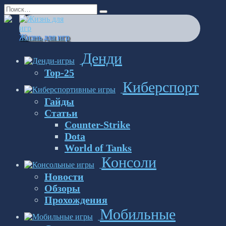
Перейти
Search
к
for:
содержанию
Жизнь для игр
Денди
Top-25
Киберспорт
Гайды
Статьи
Counter-Strike
Dota
World of Tanks
Консоли
Новости
Обзоры
Прохождения
Мобильные