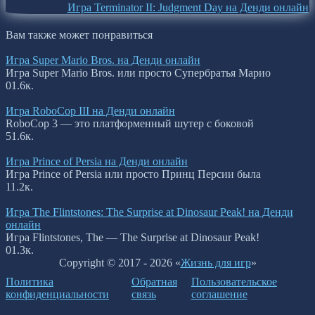
Игра Terminator II: Judgment Day на Денди онлайн
Вам также может понравиться
Игра Super Mario Bros. на Денди онлайн
Игра Super Mario Bros. или просто Супербратья Марио
0
1.6к.
Игра RoboCop III на Денди онлайн
RoboCop 3 — это платформенный шутер с боковой
5
1.6к.
Игра Prince of Persia на Денди онлайн
Игра Prince of Persia или просто Принц Персии была
1
1.2к.
Игра The Flintstones: The Surprise at Dinosaur Peak! на Денди
онлайн
Игра Flintstones, The — The Surprise at Dinosaur Peak!
0
1.3к.
Copyright © 2017 - 2026 «
Жизнь для игр
»
Политика
Обратная
Пользовательское
конфиденциальности
связь
соглашение