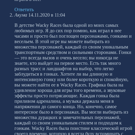
Ответить
Акума
14.11.2020 в 11:04
В детстве Wacky Races была одной из моих самых
любимых игр. Я до сих пор помню, как играл в нее
часами и просто был поглощен персонажами, гонками и
весельем. В этой игре вы можете выбирать из
множества персонажей, каждый со своим уникальным
транспортным средством и сильными сторонами. Гонки
— это всегда вызов и очень весело; вы никогда не
знаете, кто выйдет на первое место. Есть так много
разных трасс и ландшафтов на выбор, что легко
заблудиться в гонках. Хотите ли вы длинную и
интенсивную гонку или более короткую и спокойную,
вы можете найти ее в Wacky Races. Графика была на
удивление хороша для игры того времени, а звуковые
эффекты просто потрясающие. Каждая гонка была
приливом адреналина, а музыка держала меня в
напряжении до самого конца. Но, конечно, самое
интересное было в персонажах. Вы могли выбирать из
множества дурацких и замечательных персонажей,
каждый со своим уникальным стилем и подходом к
гонкам. Wacky Races была поистине классической игрой
своего времени, которую я всегда буду вспоминать с