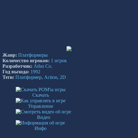
Жанр:
Платформеры
Количество игроков:
1 игрок
Разработчик:
Atlus Co.
Год выхода:
1992
Теги:
Платформер
,
Action
,
2D
Скачать
Управление
Видео
Инфо