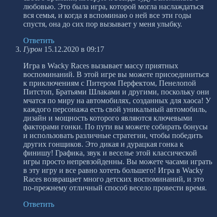
любовью. Это была игра, которой могла наслаждаться
вся семья, и когда я вспоминаю о ней все эти годы
спустя, она до сих пор вызывает у меня улыбку.
Ответить
Гурон
15.12.2020 в 09:17
Игра в Wacky Races вызывает массу приятных
воспоминаний. В этой игре вы можете присоединиться
к приключениям с Питером Перфектом, Пенелопой
Питстоп, Братьями Шлаками и другими, поскольку они
мчатся по миру на автомобилях, созданных для хаоса! У
каждого персонажа есть свой уникальный автомобиль,
дизайн и мощность которого являются ключевыми
факторами гонки. По пути вы можете собирать бонусы
и использовать различные стратегии, чтобы победить
других гонщиков. Это дикая и дурацкая гонка к
финишу! Графика, звук и веселье этой классической
игры просто непревзойденны. Вы можете часами играть
в эту игру и все равно хотеть большего! Игра в Wacky
Races возвращает много детских воспоминаний, и это
по-прежнему отличный способ весело провести время.
Ответить