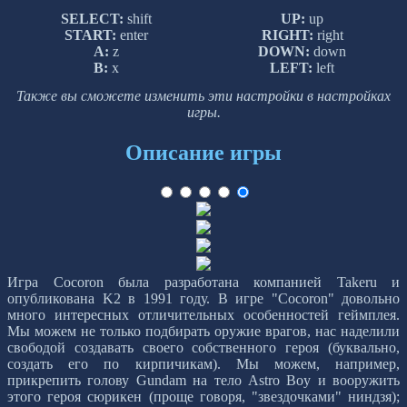
SELECT:
shift
UP:
up
START:
enter
RIGHT:
right
A:
z
DOWN:
down
B:
x
LEFT:
left
Также вы сможете изменить эти настройки в настройках
игры.
Описание игры
Игра Cocoron была разработана компанией Takeru и
опубликована K2 в 1991 году. В игре "Cocoron" довольно
много интересных отличительных особенностей геймплея.
Мы можем не только подбирать оружие врагов, нас наделили
свободой создавать своего собственного героя (буквально,
создать его по кирпичикам). Мы можем, например,
прикрепить голову Gundam на тело Astro Boy и вооружить
этого героя сюрикен (проще говоря, "звездочками" ниндзя);