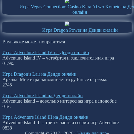
Игра Vegas Connection: Casino Kara Ai wo Komete на Де
онлайн
Игра Dragon Power на Денди онлайн
Вам также может понравиться
Игра Adventure Island IV на Денди онлайн
Adventure Island IV – четвёртая и заключительная игра
0
1.9к.
Игра Dragon’s Lair на Денди онлайн
Аркада. Мне игра напоминает игру Prince of persia.
2
745
Игра Adventure Island на Денди онлайн
Adventure Island – довольно интересная игра наподобие
0
1к.
Игра Adventure Island III на Денди онлайн
Adventure Island III – третья часть из серии игр Adventure
0
838
Copyright © 2017 - 2026 «
Жизнь для игр
»