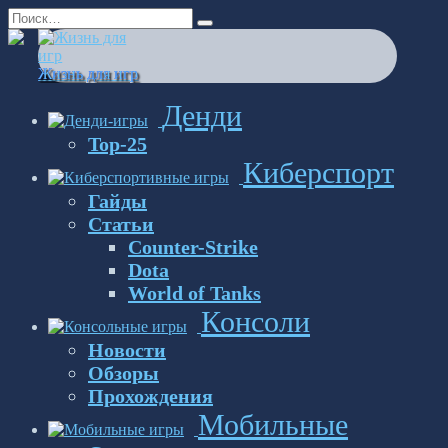
Перейти
Search
к
for:
содержанию
Жизнь для игр
Денди
Top-25
Киберспорт
Гайды
Статьи
Counter-Strike
Dota
World of Tanks
Консоли
Новости
Обзоры
Прохождения
Мобильные