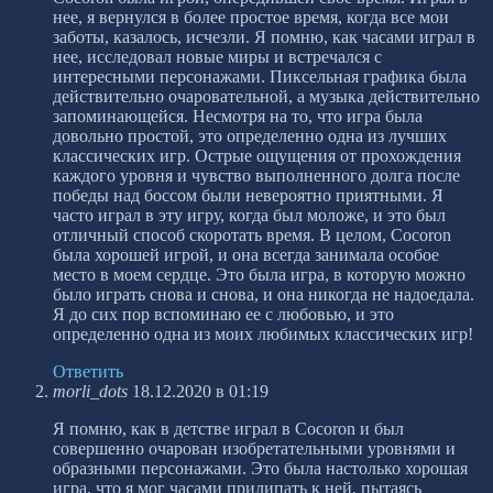
нее, я вернулся в более простое время, когда все мои
заботы, казалось, исчезли. Я помню, как часами играл в
нее, исследовал новые миры и встречался с
интересными персонажами. Пиксельная графика была
действительно очаровательной, а музыка действительно
запоминающейся. Несмотря на то, что игра была
довольно простой, это определенно одна из лучших
классических игр. Острые ощущения от прохождения
каждого уровня и чувство выполненного долга после
победы над боссом были невероятно приятными. Я
часто играл в эту игру, когда был моложе, и это был
отличный способ скоротать время. В целом, Cocoron
была хорошей игрой, и она всегда занимала особое
место в моем сердце. Это была игра, в которую можно
было играть снова и снова, и она никогда не надоедала.
Я до сих пор вспоминаю ее с любовью, и это
определенно одна из моих любимых классических игр!
Ответить
morli_dots
18.12.2020 в 01:19
Я помню, как в детстве играл в Cocoron и был
совершенно очарован изобретательными уровнями и
образными персонажами. Это была настолько хорошая
игра, что я мог часами прилипать к ней, пытаясь