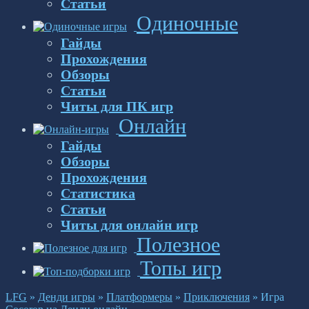
Статьи
Одиночные
Гайды
Прохождения
Обзоры
Статьи
Читы для ПК игр
Онлайн
Гайды
Обзоры
Прохождения
Статистика
Статьи
Читы для онлайн игр
Полезное
Топы игр
LFG
»
Денди игры
»
Платформеры
»
Приключения
»
Игра