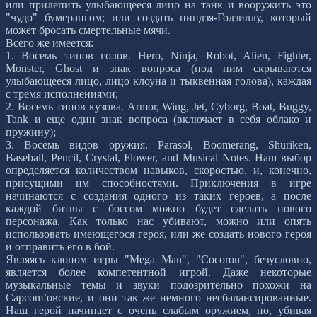
или прилепить улыбающееся лицо на танк и вооружить это
"чудо" бумерангом; или создать ниндзя-Годзиллу, который
может бросать смертельные мячи.
Всего же имеется:
1. Восемь типов голов. Hero, Ninja, Robot, Alien, Fighter,
Monster, Ghost и знак вопроса (под ним скрываются
улыбающееся лицо, лицо клоуна и тыквенная голова), каждая
с тремя исполнениями;
2. Восемь типов кузова. Armor, Wing, Jet, Cyborg, Boat, Buggy,
Tank и еще один знак вопроса (включает в себя облако и
пружину);
3. Восемь видов оружия. Parasol, Boomerang, Shuriken,
Baseball, Pencil, Crystal, Flower, and Musical Notes. Наш выбор
определяется количеством навыков, скоростью, и, конечно,
присущими им способностями. Приключения в игре
начинаются с создания одного из таких героев, а после
каждой битвы с боссом можно будет сделать нового
персонажа. Как только нас убивают, можно или опять
использовать имеющегося героя, или же создать нового героя
и отправить его в бой.
Являясь клоном игры "Mega Man", "Cocoron", безусловно,
является более компетентной игрой. Даже некоторые
музыкальные темы и звуки подозрительно похожи на
Capcom’овские, и они так же немного несбалансированные.
Наш герой начинает с очень слабым оружием, но, убивая