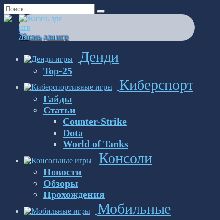
Перейти
Search
к
for:
содержанию
Жизнь для игр
Денди
Top-25
Киберспорт
Гайды
Статьи
Counter-Strike
Dota
World of Tanks
Консоли
Новости
Обзоры
Прохождения
Мобильные