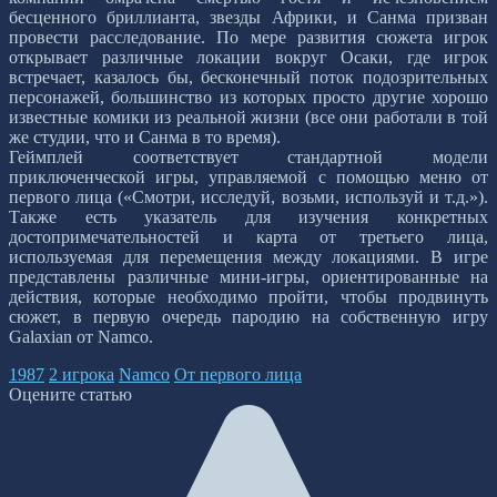
бесценного бриллианта, звезды Африки, и Санма призван
провести расследование. По мере развития сюжета игрок
открывает различные локации вокруг Осаки, где игрок
встречает, казалось бы, бесконечный поток подозрительных
персонажей, большинство из которых просто другие хорошо
известные комики из реальной жизни (все они работали в той
же студии, что и Санма в то время).
Геймплей соответствует стандартной модели
приключенческой игры, управляемой с помощью меню от
первого лица («Смотри, исследуй, возьми, используй и т.д.»).
Также есть указатель для изучения конкретных
достопримечательностей и карта от третьего лица,
используемая для перемещения между локациями. В игре
представлены различные мини-игры, ориентированные на
действия, которые необходимо пройти, чтобы продвинуть
сюжет, в первую очередь пародию на собственную игру
Galaxian от Namco.
1987
2 игрока
Namco
От первого лица
Оцените статью