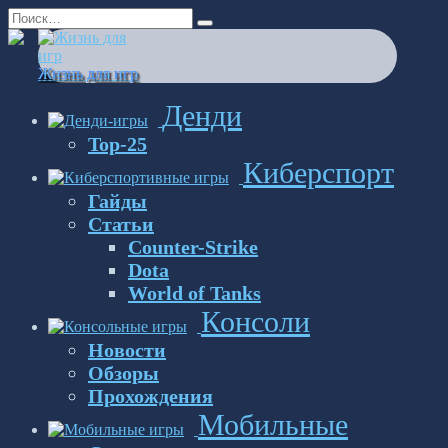
Перейти
Search
к
for:
содержанию
Жизнь для игр
Денди
Top-25
Киберспорт
Гайды
Статьи
Counter-Strike
Dota
World of Tanks
Консоли
Новости
Обзоры
Прохождения
Мобильные