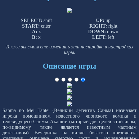
SELECT:
shift
UP:
up
START:
enter
RIGHT:
right
A:
z
DOWN:
down
B:
x
LEFT:
left
Также вы сможете изменить эти настройки в настройках
игры.
Описание игры
Sanma no Mei Tantei (Великий детектив Санма) назначает
игрока помощником известного японского комика и
телеведущего Санмы Акашии (который для целей этой игры,
по-видимому, также является известным частным
детективом). Вечеринка на вилле богатого президента
компании омрачена смертью гостя и исчезновением