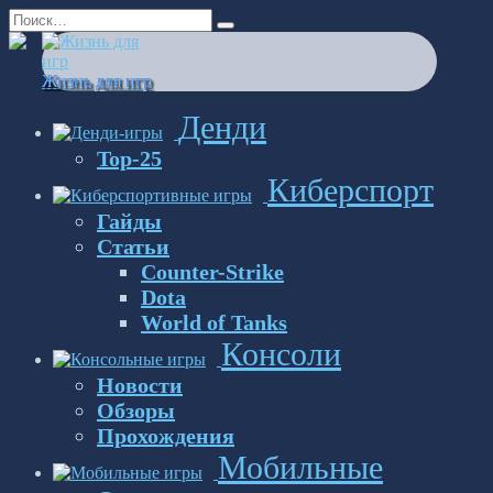
Перейти
Search
к
for:
содержанию
Жизнь для игр
Денди
Top-25
Киберспорт
Гайды
Статьи
Counter-Strike
Dota
World of Tanks
Консоли
Новости
Обзоры
Прохождения
Мобильные