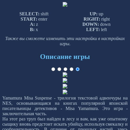
SELECT:
shift
UP:
up
START:
enter
RIGHT:
right
A:
z
DOWN:
down
B:
x
LEFT:
left
Также вы сможете изменить эти настройки в настройках
игры.
Описание игры
Yamamura Misa Suspense - трилогия текстовой адвенчуры на
NES, основывающаяся на книгах популярной японской
писательницы детективов - Misa Yamamura. Это игра -
заключительная часть.
На этот раз труп был найден в лесу и вам, как уже опытному
сыщику вновь предстоит искать убийцу, используя смекалку и
сообразительность. В отличие от прошлых частей, здесь