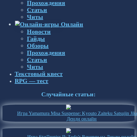
Прохождения
Статьи
Читы
Онлайн
Новости
Гайды
Обзоры
Прохождения
Статьи
Читы
Текстовый квест
RPG — тест
Случайные статьи:
Игра Yamamura Misa Suspense: Kyouto Zaiteku Satsujin Jik
Денди онлайн
Игра StarTropics II: Zoda’s Revenge на Денди онлайн