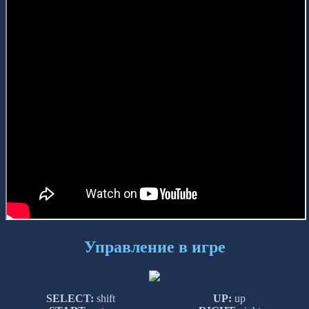
Управление в игре
SELECT:
shift
UP:
up