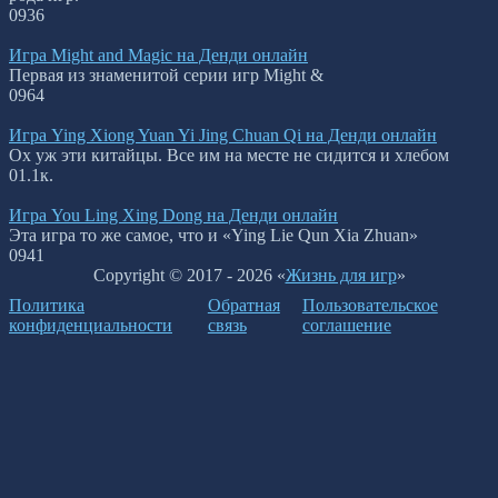
0
936
Игра Might and Magic на Денди онлайн
Первая из знаменитой серии игр Might &
0
964
Игра Ying Xiong Yuan Yi Jing Chuan Qi на Денди онлайн
Ох уж эти китайцы. Все им на месте не сидится и хлебом
0
1.1к.
Игра You Ling Xing Dong на Денди онлайн
Эта игра то же самое, что и «Ying Lie Qun Xia Zhuan»
0
941
Copyright © 2017 - 2026 «
Жизнь для игр
»
Политика
Обратная
Пользовательское
конфиденциальности
связь
соглашение