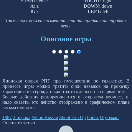
START:
enter
RIGHT:
right
A:
z
DOWN:
down
B:
x
LEFT:
left
Также вы сможете изменить эти настройки в настройках
игры.
Описание игры
Японская старая РПГ про путешествие по галактике. В
процессе игры можно тратить очки навыков на прокачку
характеристик героя, а также тратить деньги на снаряжение.
Боевые действия разворачиваются в открытом космосе, и,
надо сказать, это действо отображено в графическом плане
весьма неплохо.
1987
2 игрока
Nihon Bussan
Shoot 'Em Up
Робот
Шутемап
Оцените статью