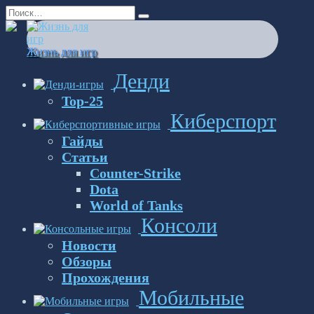
Перейти
Search
к
for:
содержанию
Жизнь для игр
Денди
Top-25
Киберспорт
Гайды
Статьи
Counter-Strike
Dota
World of Tanks
Консоли
Новости
Обзоры
Прохождения
Мобильные