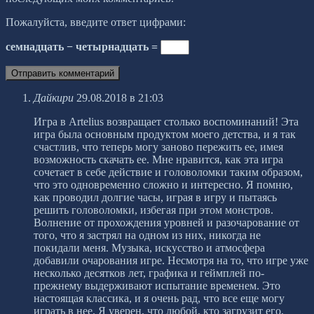
Пожалуйста, введите ответ цифрами:
семнадцать − четырнадцать =
Дайкири
29.08.2018 в 21:03
Игра в Artelius возвращает столько воспоминаний! Эта
игра была основным продуктом моего детства, и я так
счастлив, что теперь могу заново пережить ее, имея
возможность скачать ее. Мне нравится, как эта игра
сочетает в себе действие и головоломки таким образом,
что это одновременно сложно и интересно. Я помню,
как проводил долгие часы, играя в игру и пытаясь
решить головоломки, избегая при этом монстров.
Волнение от прохождения уровней и разочарование от
того, что я застрял на одном из них, никогда не
покидали меня. Музыка, искусство и атмосфера
добавили очарования игре. Несмотря на то, что игре уже
несколько десятков лет, графика и геймплей по-
прежнему выдерживают испытание временем. Это
настоящая классика, и я очень рад, что все еще могу
играть в нее. Я уверен, что любой, кто загрузит его,