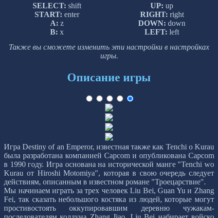
SELECT:
shift
UP:
up
START:
enter
RIGHT:
right
A:
z
DOWN:
down
B:
x
LEFT:
left
Также вы сможете изменить эти настройки в настройках
игры.
Описание игры
Игра Destiny of an Emperor, известная также как Tenchi o Kurau
была разработана компанией Capcom и опубликована Capcom
в 1990 году. Игра основана на исторической манге "Tenchi wo
Kurau от Hiroshi Motomiya", которая в свою очередь следует
действиям, описанным в известном романе "Троецарствие".
Мы начинаем играть за трех человек Liu Bei, Guan Yu и Zhang
Fei, так сказать небольшого костяка из людей, которые могут
простивостоять оккупировавшим деревню чужакам-
последователям колдуна Zhang Jiao. Liu Bei набирает войско