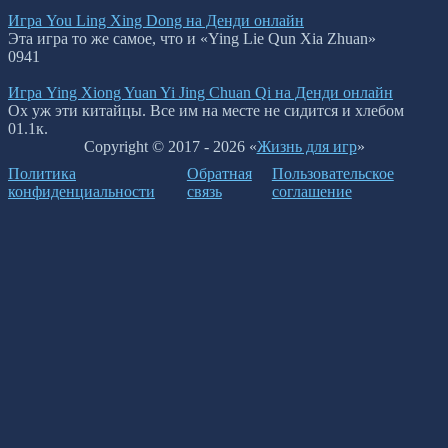
Игра You Ling Xing Dong на Денди онлайн
Эта игра то же самое, что и «Ying Lie Qun Xia Zhuan»
0
941
Игра Ying Xiong Yuan Yi Jing Chuan Qi на Денди онлайн
Ох уж эти китайцы. Все им на месте не сидится и хлебом
0
1.1к.
Copyright © 2017 - 2026 «
Жизнь для игр
»
Политика
Обратная
Пользовательское
конфиденциальности
связь
соглашение