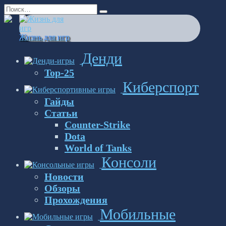
Перейти
Search
к
for:
содержанию
Жизнь для игр
Денди
Top-25
Киберспорт
Гайды
Статьи
Counter-Strike
Dota
World of Tanks
Консоли
Новости
Обзоры
Прохождения
Мобильные