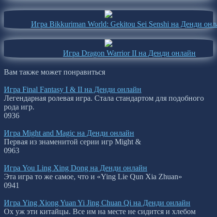
Игра Bikkuriman World: Gekitou Sei Senshi на Денди он
Игра Dragon Warrior II на Денди онлайн
Вам также может понравиться
Игра Final Fantasy I & II на Денди онлайн
Легендарная ролевая игра. Стала стандартом для подобного
рода игр.
0
936
Игра Might and Magic на Денди онлайн
Первая из знаменитой серии игр Might &
0
963
Игра You Ling Xing Dong на Денди онлайн
Эта игра то же самое, что и «Ying Lie Qun Xia Zhuan»
0
941
Игра Ying Xiong Yuan Yi Jing Chuan Qi на Денди онлайн
Ох уж эти китайцы. Все им на месте не сидится и хлебом