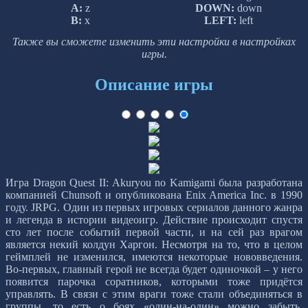
A:
z
DOWN:
down
B:
x
LEFT:
left
Также вы сможете изменить эти настройки в настройках
игры.
Описание игры
Игра Dragon Quest II: Akuryou no Kamigami была разработана
компанией Chunsoft и опубликована Enix America Inc. в 1990
году. JRPG. Один из первых игровых сериалов данного жанра
и легенда в истории видеоигр. Действие происходит спустя
сто лет после событий первой части, и на сей раз врагом
является некий колдун Харгон. Несмотря на то, что в целом
геймплей не изменился, имеются некоторые нововведения.
Во-первых, главный герой не всегда будет одиночкой – у него
появится парочка соратников, которыми тоже придётся
управлять. В связи с этим враги тоже стали объединяться в
группы, то есть о боях «один-на-один» можно забыть.