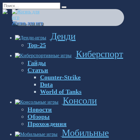
Перейти
Search
к
for:
содержанию
Жизнь для игр
Денди
Top-25
Киберспорт
Гайды
Статьи
Counter-Strike
Dota
World of Tanks
Консоли
Новости
Обзоры
Прохождения
Мобильные