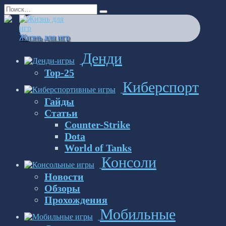
Перейти
Search
к
for:
содержанию
Жизнь для игр
Денди
Top-25
Киберспорт
Гайды
Статьи
Counter-Strike
Dota
World of Tanks
Консоли
Новости
Обзоры
Прохождения
Мобильные