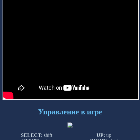
Управление в игре
SELECT:
shift
UP:
up