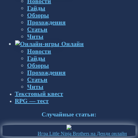
Новости
Гайды
Обзоры
Прохождения
Статьи
Читы
Онлайн
Новости
Гайды
Обзоры
Прохождения
Статьи
Читы
Текстовый квест
RPG — тест
Случайные статьи:
Игра Little Ninja Brothers на Денди онлайн