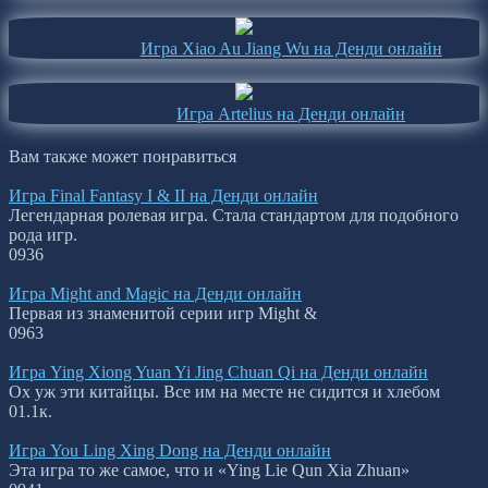
Игра Xiao Au Jiang Wu на Денди онлайн
Игра Artelius на Денди онлайн
Вам также может понравиться
Игра Final Fantasy I & II на Денди онлайн
Легендарная ролевая игра. Стала стандартом для подобного
рода игр.
0
936
Игра Might and Magic на Денди онлайн
Первая из знаменитой серии игр Might &
0
963
Игра Ying Xiong Yuan Yi Jing Chuan Qi на Денди онлайн
Ох уж эти китайцы. Все им на месте не сидится и хлебом
0
1.1к.
Игра You Ling Xing Dong на Денди онлайн
Эта игра то же самое, что и «Ying Lie Qun Xia Zhuan»