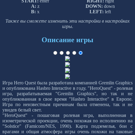
START:
enter
RIGHT:
right
A:
z
DOWN:
down
B:
x
LEFT:
left
Также вы сможете изменить эти настройки в настройках
игры.
Описание игры
Игра Hero Quest была разработана компанией Gremlin Graphics
и опубликована Hasbro Interactive в году. "HeroQuest" - ролевая
игра, разрабатываемая "Gremlin Graphics", но так и не
опубликованная в свое время "Hasbro Interactive" в Европе.
Игра по неизвестным причинам была отменена, так и не
увидев белый свет.
"HeroQuest" - пошаговая ролевая игра, выполненная в
изометрической проекции, очень похожая по исполнению на
"Solstice" (Famicom/NES, 1990). Карта подземелья, бои с
врагами и общая атмосфера игры очень похожи на таковые