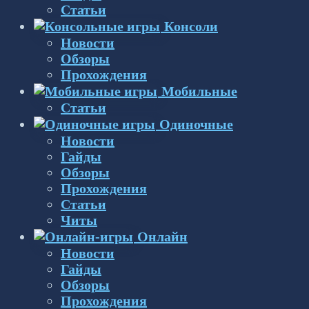
Статьи
Консоли
Новости
Обзоры
Прохождения
Мобильные
Статьи
Одиночные
Новости
Гайды
Обзоры
Прохождения
Статьи
Читы
Онлайн
Новости
Гайды
Обзоры
Прохождения