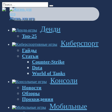
Перейти
Search
к
for:
содержанию
Жизнь для игр
Денди
Top-25
Киберспорт
Гайды
Статьи
Counter-Strike
Dota
World of Tanks
Консоли
Новости
Обзоры
Прохождения
Мобильные