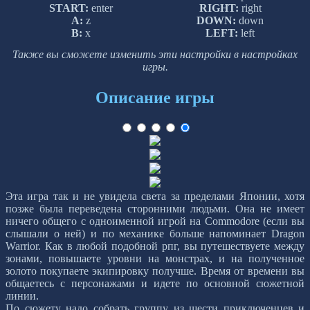
START:
enter
RIGHT:
right
A:
z
DOWN:
down
B:
x
LEFT:
left
Также вы сможете изменить эти настройки в настройках
игры.
Описание игры
Эта игра так и не увидела света за пределами Японии, хотя
позже была переведена сторонними людьми. Она не имеет
ничего общего с одноименной игрой на Commodore (если вы
слышали о ней) и по механике больше напоминает Dragon
Warrior. Как в любой подобной рпг, вы путешествуете между
зонами, повышаете уровни на монстрах, и на полученное
золото покупаете экипировку получше. Время от времени вы
общаетесь с персонажами и идете по основной сюжетной
линии.
По сюжету надо собрать группу из шести приключенцев и