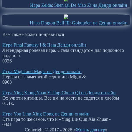
Игра Zelda: Shen Qi De Mao Zi на Денди онлайн
Игра Dragon Ball III: Gokuuden на Денди онлайн
Вам также может понравиться
Игра Final Fantasy I & II на Денди онлайн
Легендарная ролевая игра. Стала стандартом для подобного
рода игр.
0
936
Игра Might and Magic на Денди онлайн
Первая из знаменитой серии игр Might &
0
963
Игра Ying Xiong Yuan Yi Jing Chuan Qi на Денди онлайн
Ох уж эти китайцы. Все им на месте не сидится и хлебом
0
1.1к.
Игра You Ling Xing Dong на Денди онлайн
Эта игра то же самое, что и «Ying Lie Qun Xia Zhuan»
0
941
Copyright © 2017 - 2026 «
Жизнь для игр
»