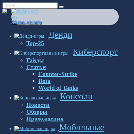
Перейти
Search
к
for:
содержанию
Жизнь для игр
Денди
Top-25
Киберспорт
Гайды
Статьи
Counter-Strike
Dota
World of Tanks
Консоли
Новости
Обзоры
Прохождения
Мобильные