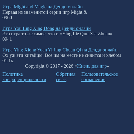
Игра Might and Magic на Денди онлайн
Первая из знаменитой серии игр Might &
0
960
Игра You Ling Xing Dong на Денди онлайн
Эта игра то же самое, что и «Ying Lie Qun Xia Zhuan»
0
941
Игра Ying Xiong Yuan Yi Jing Chuan Qi на Денди онлайн
Ох уж эти китайцы. Все им на месте не сидится и хлебом
0
1.1к.
Copyright © 2017 - 2026 «
Жизнь для игр
»
Политика
Обратная
Пользовательское
конфиденциальности
связь
соглашение