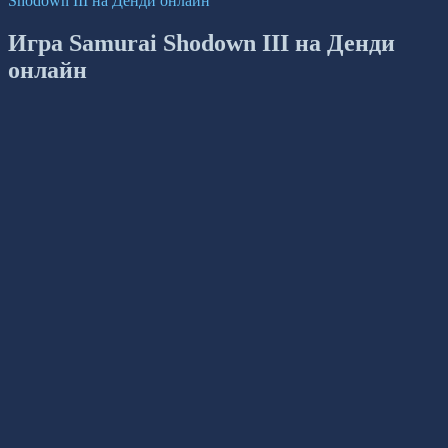
Shodown III на Денди онлайн
Игра Samurai Shodown III на Денди
онлайн