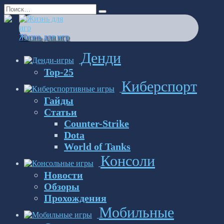
Перейти
Search
к
for:
содержанию
Жизнь для игр
Денди
Top-25
Киберспорт
Гайды
Статьи
Counter-Strike
Dota
World of Tanks
Консоли
Новости
Обзоры
Прохождения
Мобильные