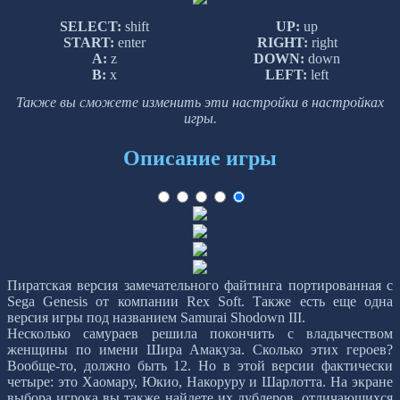
SELECT:
shift
UP:
up
START:
enter
RIGHT:
right
A:
z
DOWN:
down
B:
x
LEFT:
left
Также вы сможете изменить эти настройки в настройках
игры.
Описание игры
Пиратская версия замечательного файтинга портированная с
Sega Genesis от компании Rex Soft. Также есть еще одна
версия игры под названием Samurai Shodown III.
Несколько самураев решила покончить с владычеством
женщины по имени Шира Амакуза. Сколько этих героев?
Вообще-то, должно быть 12. Но в этой версии фактически
четыре: это Хаомару, Юкио, Накоруру и Шарлотта. На экране
выбора игрока вы также найдете их дублеров, отличающихся