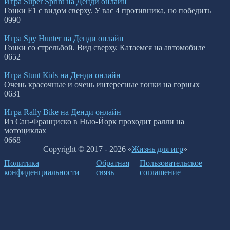
Игра Super Sprint на Денди онлайн
Гонки F1 с видом сверху. У вас 4 противника, но победить
0
990
Игра Spy Hunter на Денди онлайн
Гонки со стрельбой. Вид сверху. Катаемся на автомобиле
0
652
Игра Stunt Kids на Денди онлайн
Очень красочные и очень интересные гонки на горных
0
631
Игра Rally Bike на Денди онлайн
Из Сан-Франциско в Нью-Йорк проходит ралли на
мотоциклах
0
668
Copyright © 2017 - 2026 «
Жизнь для игр
»
Политика
Обратная
Пользовательское
конфиденциальности
связь
соглашение