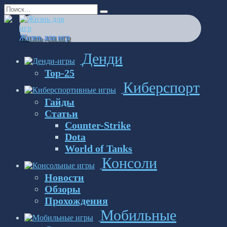
Перейти
Search
к
for:
содержанию
Жизнь для игр
Денди
Top-25
Киберспорт
Гайды
Статьи
Counter-Strike
Dota
World of Tanks
Консоли
Новости
Обзоры
Прохождения
Мобильные