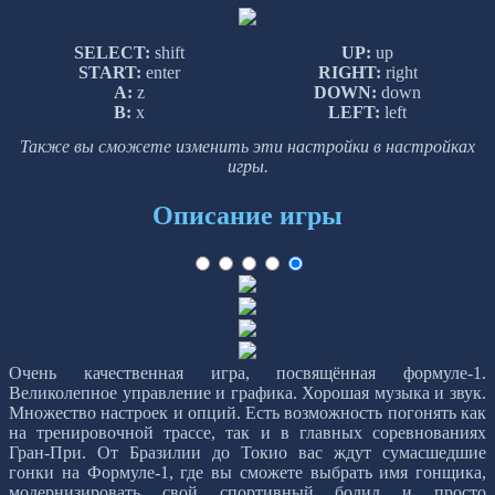
SELECT:
shift
UP:
up
START:
enter
RIGHT:
right
A:
z
DOWN:
down
B:
x
LEFT:
left
Также вы сможете изменить эти настройки в настройках
игры.
Описание игры
Очень качественная игра, посвящённая формуле-1.
Великолепное управление и графика. Хорошая музыка и звук.
Множество настроек и опций. Есть возможность погонять как
на тренировочной трассе, так и в главных соревнованиях
Гран-При. От Бразилии до Токио вас ждут сумасшедшие
гонки на Формуле-1, где вы сможете выбрать имя гонщика,
модернизировать свой спортивный болид и просто