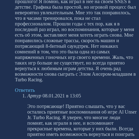
прошлого! Я помню, как играл в нее на своем SNES в
детстве. Графика была простой, но игровой процесс был
невероятно увлекательным. Мне это так понравилось,
что я часами тренировался, пока не стал
профессионалом. Прошли годы с тех пор, как я в
последний раз играл, но воспоминания, которые у меня
есть об этом, заставляют меня хотеть играть снова. Мне
понравились сложные трассы, скорость машин и
потрясающий 8-битный саундтрек. Нет никаких
сомнений в том, что это была одна из самых
напряженных гоночных игр своего времени. Жаль, что
таких игр больше не существует, но всегда приятно
вернуться к любимым играм детства. Я очень рад
возможности снова сыграть с Элом Ансером-младшим в
Turbo Racing.
Ответить
Артур
08.01.2021 в 13:05
Это потрясающе! Приятно слышать, что у вас
остались приятные воспоминания об игре Al Unser
Jr. Turbo Racing. Я уверен, что многие люди
помнят, как играли в нее, и вспоминают
прекрасные времена, которые у них были. Всегда
приятно иметь возможность вернуться и поиграть