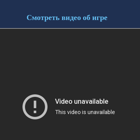
Смотреть видео об игре