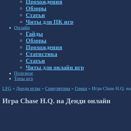
Прохождения
Обзоры
Статьи
Читы для ПК игр
Онлайн
Гайды
Обзоры
Прохождения
Статистика
Статьи
Читы для онлайн игр
Полезное
Топы игр
LFG
»
Денди игры
»
Симуляторы
»
Гонки
»
Игра Chase H.Q. н
Игра Chase H.Q. на Денди онлайн