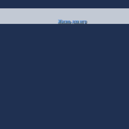
Жизнь для игр