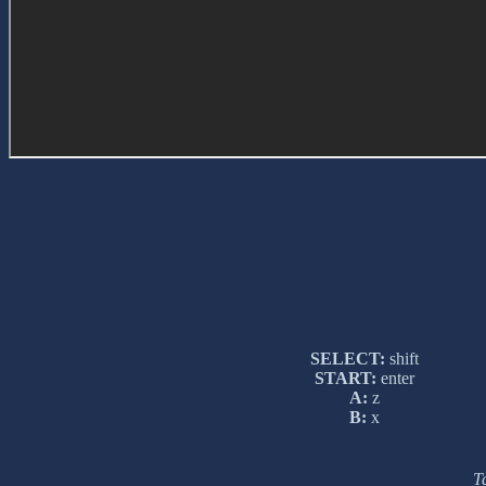
SELECT:
shift
START:
enter
A:
z
B:
x
Т