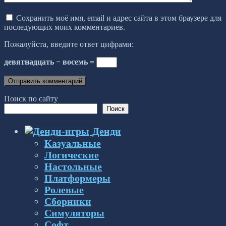
Сохранить моё имя, email и адрес сайта в этом браузере для
последующих моих комментариев.
Пожалуйста, введите ответ цифрами:
девятнадцать − восемь =
Поиск по сайту
Поиск
Денди
Казуальные
Логические
Настольные
Платформеры
Ролевые
Сборники
Симуляторы
Софт