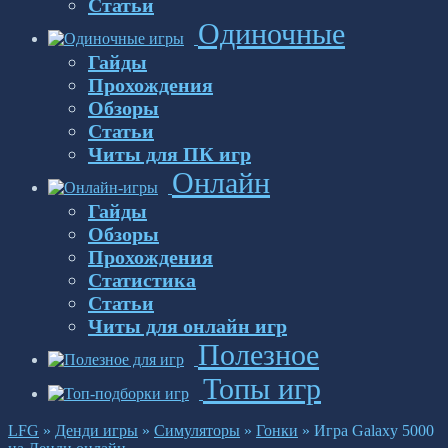
Статьи
Одиночные
Гайды
Прохождения
Обзоры
Статьи
Читы для ПК игр
Онлайн
Гайды
Обзоры
Прохождения
Статистика
Статьи
Читы для онлайн игр
Полезное
Топы игр
LFG
»
Денди игры
»
Симуляторы
»
Гонки
»
Игра Galaxy 5000