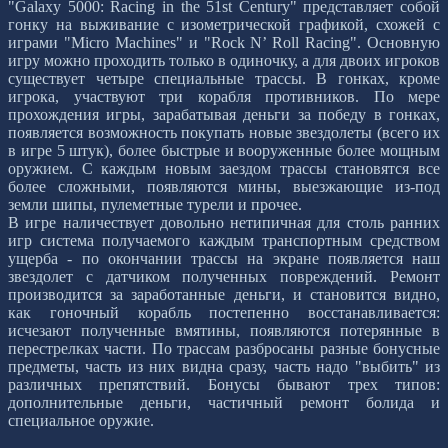
"Galaxy 5000: Racing in the 51st Century" представляет собой
гонку на выживание с изометрической графикой, схожей с
играми "Micro Machines" и "Rock N’ Roll Racing". Основную
игру можно проходить только в одиночку, а для двоих игроков
существует четыре специальные трассы. В гонках, кроме
игрока, участвуют три корабля противников. По мере
прохождения игры, зарабатывая деньги за победу в гонках,
появляется возможность покупать новые звездолеты (всего их
в игре 5 штук), более быстрые и вооруженные более мощным
оружием. С каждым новым заездом трассы становятся все
более сложными, появляются мины, выезжающие из-под
земли шипы, пулеметные турели и прочее.
В игре наличествует довольно нетипичная для столь ранних
игр система получаемого каждым транспортным средством
ущерба - по окончании трассы на экране появляется наш
звездолет с датчиком полученных повреждений. Ремонт
производится за заработанные деньги, и становится видно,
как гоночный корабль постепенно восстанавливается:
исчезают полученные вмятины, появляются потерянные в
перестрелках части. По трассам разбросаны разные бонусные
предметы, часть из них видна сразу, часть надо "выбить" из
различных препятствий. Бонусы бывают трех типов:
дополнительные деньги, частичный ремонт болида и
специальное оружие.