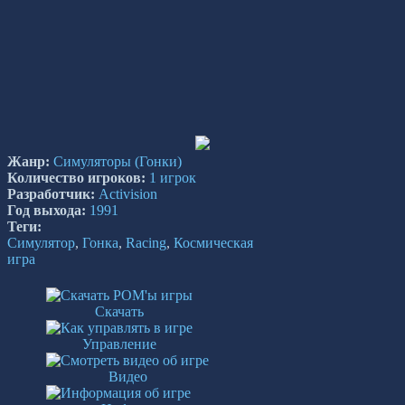
Жанр:
Симуляторы
(Гонки)
Количество игроков:
1 игрок
Разработчик:
Activision
Год выхода:
1991
Теги:
Симулятор
,
Гонка
,
Racing
,
Космическая
игра
Скачать
Управление
Видео