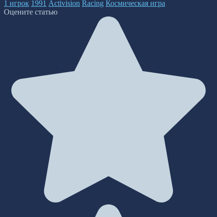
1 игрок
1991
Activision
Racing
Космическая игра
Оцените статью