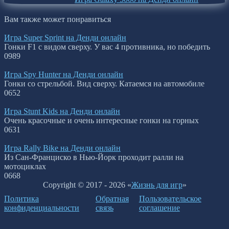
Вам также может понравиться
Игра Super Sprint на Денди онлайн
Гонки F1 с видом сверху. У вас 4 противника, но победить
0
989
Игра Spy Hunter на Денди онлайн
Гонки со стрельбой. Вид сверху. Катаемся на автомобиле
0
652
Игра Stunt Kids на Денди онлайн
Очень красочные и очень интересные гонки на горных
0
631
Игра Rally Bike на Денди онлайн
Из Сан-Франциско в Нью-Йорк проходит ралли на
мотоциклах
0
668
Copyright © 2017 - 2026 «
Жизнь для игр
»
Политика
Обратная
Пользовательское
конфиденциальности
связь
соглашение