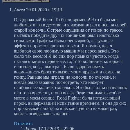
Ангел
29.01.2020 в 19:13
О, Дорожный Боец! То были времена! Это была моя
любимая игра в детстве, и я часами играл в нее на своей
старой консоли. Острые ощущения от гонок по трассе,
пытаясь победить других гонщиков, были настолько
сильными. Графика была очень яркой, а звуковые
эффекты просто великолепными. Я помню, как я
выбирал свою любимую машину и персонажей. Это
было так весело! Я до сих пор помню чувство, когда
пытался занять первое место, и то волнение, которое я
испытал, когда выиграл. Было здорово иметь
возможность бросить вызов моим друзьям и семье на
гонку. Раньше мы играли на консоли по очереди, и
всегда было забавно посмотреть, кто наберет
наибольшее количество очков. Это была одна из лучших
игр того времени, и она всегда будет занимать особое
место в моем сердце. Road Fighter была потрясающей
игрой, выдержавшей испытание временем, и она до сих
пор вызывает ностальгическое чувство каждый раз,
когда я оглядываюсь на нее.
Ответить
Борис
17.12.2019 в 22:06