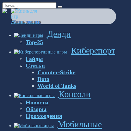
Перейти
Search
к
for:
содержанию
Жизнь для игр
Денди
Top-25
Киберспорт
Гайды
Статьи
Counter-Strike
Dota
World of Tanks
Консоли
Новости
Обзоры
Прохождения
Мобильные