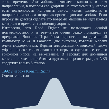
того времени. Автомобиль начинает скользить в том
направлении, в котором его ударили. В этот момент у игрока
есть возможность исправить занос, нажав джойстик в
направлении заноса, исправив ориентацию автомобиля. Если
игроку не удастся сделать это вовремя, машина выйдет из-под
контроля и врежется на обочину дороги.
Интересно, что Road Fighter не пользовался особой
популярностью, и в результате очень редко появлялся за
пределами Японии. Игра была перенесена на домашний
компьютер MSX и Famicom, две системы, которые Konami
очень поддерживала. Версии для домашних консолей также
убрали аспект соревнования из игры и сделали ее строго
гоночной игрой на выживание. В версиях для домашней
консоли также нет рейтинга кругов, а версия игры для NES
содержит только 5 этапов.
1992
2 игрока
Konami
Racing
Оцените статью