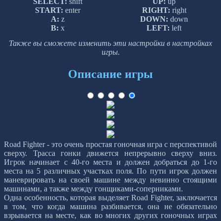
SELECT:
shift
UP:
up
START:
enter
RIGHT:
right
A:
z
DOWN:
down
B:
x
LEFT:
left
Также вы сможете изменить эти настройки в настройках
игры.
Описание игры
Road Fighter - это очень простая гоночная игра с перспективой
сверху. Трасса гонки движется непрерывно сверху вниз.
Игрок начинает с 40-го места и должен добраться до 1-го
места на 5 различных участках поля. По пути игрок должен
маневрировать на своей машине между невинно стоящими
машинами, а также между гонщиками-соперниками.
Одна особенность, которая выделяет Road Fighter, заключается
в том, что когда машина разбивается, она не обязательно
взрывается на месте, как во многих других гоночных играх